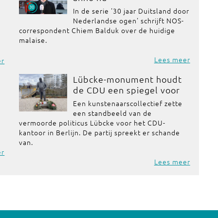
In de serie '30 jaar Duitsland door
Nederlandse ogen' schrijft NOS-
correspondent Chiem Balduk over de huidige
malaise.
Lees meer
er
Lübcke-monument houdt
de CDU een spiegel voor
Een kunstenaarscollectief zette
een standbeeld van de
vermoorde politicus Lübcke voor het CDU-
kantoor in Berlijn. De partij spreekt er schande
van.
er
Lees meer