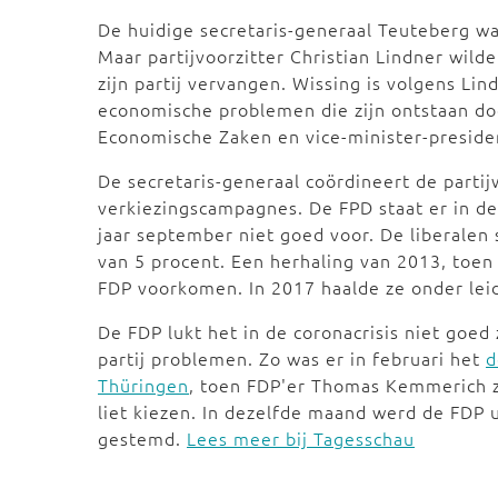
De huidige secretaris-generaal Teuteberg was
Maar partijvoorzitter Christian Lindner wilde
zijn partij vervangen. Wissing is volgens Li
economische problemen die zijn ontstaan door
Economische Zaken en vice-minister-presiden
De secretaris-generaal coördineert de parti
verkiezingscampagnes. De FPD staat er in d
jaar september niet goed voor. De liberalen
van 5 procent. Een herhaling van 2013, toen
FDP voorkomen. In 2017 haalde ze onder lei
De FDP lukt het in de coronacrisis niet goed 
partij problemen. Zo was er in februari het
d
Thüringen
, toen FDP'er Thomas Kemmerich z
liet kiezen. In dezelfde maand werd de FDP 
gestemd.
Lees meer bij Tagesschau