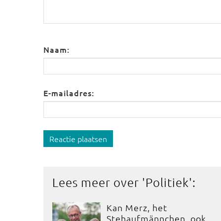
Naam:
E-mailadres:
Reactie plaatsen
Lees meer over '
Politiek
':
Kan Merz, het
Stehaufmännchen, ook