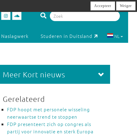
Accepteer
Weiger
Naslagwerk
Studeren in Duitsland
NL
Meer Kort nieuws
Gerelateerd
FDP hoopt met personele wisseling
neerwaartse trend te stoppen
FDP presenteert zich op congres als
partij voor innovatie en sterk Europa