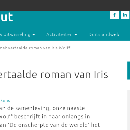
& Uitwisseling
Activiteiten
Duitslandweb
 met vertaalde roman van Iris Wolff
ertaalde roman van Iris
ckens
van de samenleving, onze naaste
olff beschrijft in haar onlangs in
an 'De onscherpte van de wereld' het