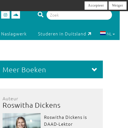
Accepteer
Weiger
Naslagwerk
Studeren in Duitsland
NL
Meer Boeken
Auteur
Roswitha Dickens
Roswitha Dickens is
DAAD-Lektor