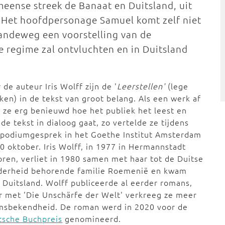
meense streek de Banaat en Duitsland, uit
. Het hoofdpersonage Samuel komt zelf niet
aandeweg een voorstelling van de
 regime zal ontvluchten en in Duitsland
 de auteur Iris Wolff zijn de '
Leerstellen'
(lege
ken) in de tekst van groot belang. Als een werk af
is ze erg benieuwd hoe het publiek het leest en
de tekst in dialoog gaat, zo vertelde ze tijdens
 podiumgesprek in het Goethe Institut Amsterdam
0 oktober. Iris Wolff, in 1977 in Hermannstadt
ren, verliet in 1980 samen met haar tot de Duitse
derheid behorende familie Roemenië en kwam
 Duitsland. Wolff publiceerde al eerder romans,
 met 'Die Unschärfe der Welt' verkreeg ze meer
msbekendheid. De roman werd in 2020 voor de
tsche Buchpreis
genomineerd.