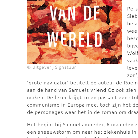
Pers
Sieb
bela
weer
besc
bijv
Wolf
vaak
© Uitgeverij Signatuur
leve
zon'
'grote navigator' betitelt de auteur de Roe
aan de hand van Samuels vriend Oz ook zien 
maken. De lezer krijgt zo en passant een st
communisme in Europa mee, toch zijn het d
de personages waar het in de roman om draa
Het begint bij Samuels moeder, 6 maanden zw
een sneeuwstorm om naar het ziekenhuis in 