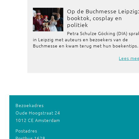
Op de Buchmesse Leipzig
booktok, cosplay en
politiek
Petra Schulze Göcking (DIA) spra
in Leipzig met auteurs en bezoekers van de
Buchmesse en kwam terug met hun boekentips.
Lees me
Bezoekadres
Oude Hoogstraat 24
1012 CE Amsterdam
Postadres
Postbus 1628