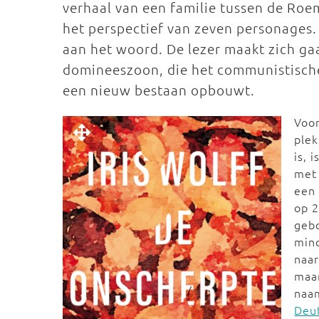
verhaal van een familie tussen de Roe
het perspectief van zeven personages
aan het woord. De lezer maakt zich g
domineeszoon, die het communistische
een nieuw bestaan opbouwt.
Voor
plek
is, 
met 
een
op 2
gebo
min
naar
maar
naa
Deu