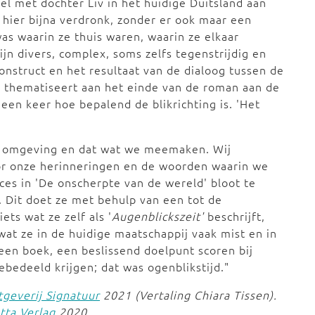
el met dochter Liv in het huidige Duitsland aan
 hier bijna verdronk, zonder er ook maar een
was waarin ze thuis waren, waarin ze elkaar
jn divers, complex, soms zelfs tegenstrijdig en
 construct en het resultaat van de dialoog tussen de
Liv thematiseert aan het einde van de roman aan de
een keer hoe bepalend de blikrichting is. 'Het
 omgeving en dat wat we meemaken. Wij
r onze herinneringen en de woorden waarin we
roces in 'De onscherpte van de wereld' bloot te
. Dit doet ze met behulp van een tot de
ets wat ze zelf als '
Augenblickszeit'
beschrijft,
- wat ze in de huidige maatschappij vaak mist en in
 een boek, een beslissend doelpunt scoren bij
ebedeeld krijgen; dat was ogenblikstijd."
tgeverij Signatuur
2021 (Vertaling Chiara Tissen).
tta Verlag
2020.