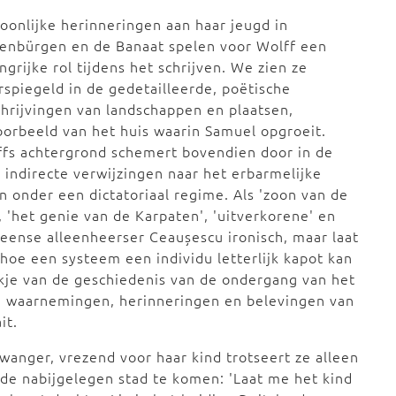
oonlijke herinneringen aan haar jeugd in
enbürgen en de Banaat spelen voor Wolff een
ngrijke rol tijdens het schrijven. We zien ze
spiegeld in de gedetailleerde, poëtische
hrijvingen van landschappen en plaatsen,
oorbeeld van het huis waarin Samuel opgroeit.
fs achtergrond schemert bovendien door in de
 indirecte verwijzingen naar het erbarmelijke
n onder een dictatoriaal regime. Als 'zoon van de
, 'het genie van de Karpaten', 'uitverkorene' en
meense alleenheerser Ceaușescu ironisch, maar laat
hoe een systeem een individu letterlijk kapot kan
ukje van de geschiedenis van de ondergang van het
e waarnemingen, herinneringen en belevingen van
it.
anger, vrezend voor haar kind trotseert ze alleen
de nabijgelegen stad te komen: 'Laat me het kind