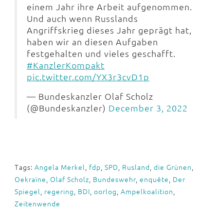
einem Jahr ihre Arbeit aufgenommen.
Und auch wenn Russlands
Angriffskrieg dieses Jahr geprägt hat,
haben wir an diesen Aufgaben
festgehalten und vieles geschafft.
#KanzlerKompakt
pic.twitter.com/YX3r3cvD1p
— Bundeskanzler Olaf Scholz
(@Bundeskanzler)
December 3, 2022
Tags:
Angela Merkel
,
fdp
,
SPD
,
Rusland
,
die Grünen
,
Oekraïne
,
Olaf Scholz
,
Bundeswehr
,
enquête
,
Der
Spiegel
,
regering
,
BDI
,
oorlog
,
Ampelkoalition
,
Zeitenwende