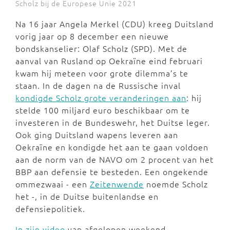
Scholz bij de Europese Unie 2021
Na 16 jaar Angela Merkel (CDU) kreeg Duitsland
vorig jaar op 8 december een nieuwe
bondskanselier: Olaf Scholz (SPD). Met de
aanval van Rusland op Oekraïne eind februari
kwam hij meteen voor grote dilemma’s te
staan. In de dagen na de Russische inval
kondigde Scholz grote veranderingen aan
: hij
stelde 100 miljard euro beschikbaar om te
investeren in de Bundeswehr, het Duitse leger.
Ook ging Duitsland wapens leveren aan
Oekraïne en kondigde het aan te gaan voldoen
aan de norm van de NAVO om 2 procent van het
BBP aan defensie te besteden. Een ongekende
ommezwaai - een
Zeitenwende
noemde Scholz
het -, in de Duitse buitenlandse en
defensiepolitiek.
In zijn video
van afgelopen weekend