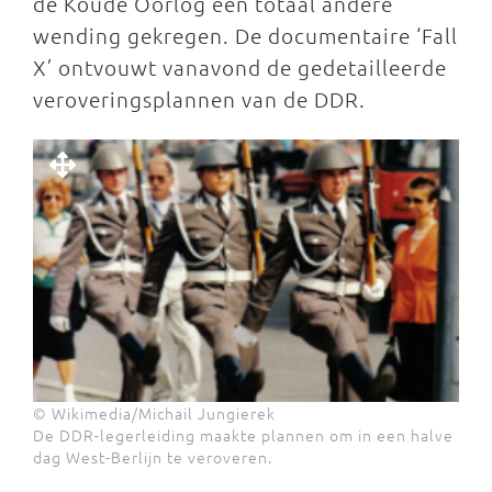
de Koude Oorlog een totaal andere
wending gekregen. De documentaire ‘Fall
X’ ontvouwt vanavond de gedetailleerde
veroveringsplannen van de DDR.
© Wikimedia/Michail Jungierek
De DDR-legerleiding maakte plannen om in een halve
dag West-Berlijn te veroveren.