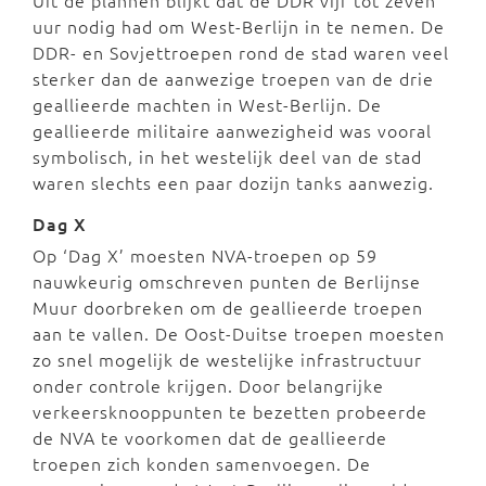
Uit de plannen blijkt dat de DDR vijf tot zeven
uur nodig had om West-Berlijn in te nemen. De
DDR- en Sovjettroepen rond de stad waren veel
sterker dan de aanwezige troepen van de drie
geallieerde machten in West-Berlijn. De
geallieerde militaire aanwezigheid was vooral
symbolisch, in het westelijk deel van de stad
waren slechts een paar dozijn tanks aanwezig.
Dag X
Op ‘Dag X’ moesten NVA-troepen op 59
nauwkeurig omschreven punten de Berlijnse
Muur doorbreken om de geallieerde troepen
aan te vallen. De Oost-Duitse troepen moesten
zo snel mogelijk de westelijke infrastructuur
onder controle krijgen. Door belangrijke
verkeersknooppunten te bezetten probeerde
de NVA te voorkomen dat de geallieerde
troepen zich konden samenvoegen. De