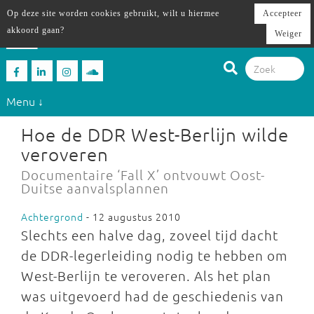
Op deze site worden cookies gebruikt, wilt u hiermee
Accepteer
akkoord gaan?
Weiger
Menu ↓
Hoe de DDR West-Berlijn wilde
veroveren
Documentaire ‘Fall X’ ontvouwt Oost-
Duitse aanvalsplannen
Achtergrond
- 12 augustus 2010
Slechts een halve dag, zoveel tijd dacht
de DDR-legerleiding nodig te hebben om
West-Berlijn te veroveren. Als het plan
was uitgevoerd had de geschiedenis van