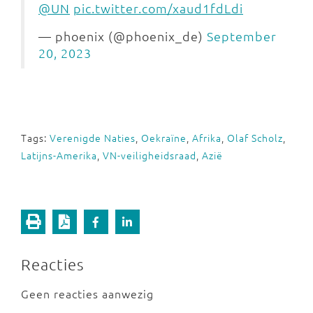
@UN
pic.twitter.com/xaud1fdLdi
— phoenix (@phoenix_de)
September
20, 2023
Tags:
Verenigde Naties
,
Oekraïne
,
Afrika
,
Olaf Scholz
,
Latijns-Amerika
,
VN-veiligheidsraad
,
Azië
Reacties
Geen reacties aanwezig