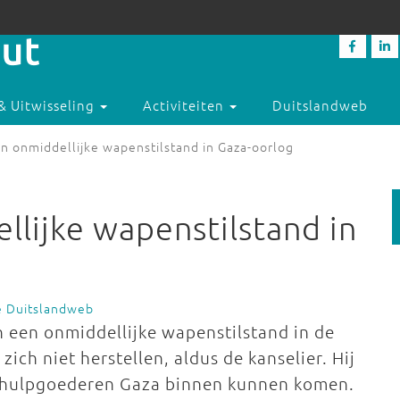
& Uitwisseling
Activiteiten
Duitslandweb
n onmiddellijke wapenstilstand in Gaza-oorlog
llijke wapenstilstand in
e Duitslandweb
n een onmiddellijke wapenstilstand in de
ch niet herstellen, aldus de kanselier. Hij
t hulpgoederen Gaza binnen kunnen komen.