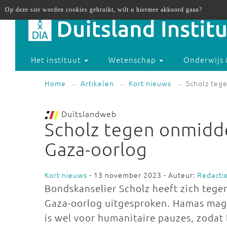
Op deze site worden cookies gebruikt, wilt u hiermee akkoord gaan?
Het instituut
Wetenschap
Onderwijs 
Home
Artikelen
Kort nieuws
Scholz tege
Duitslandweb
Scholz tegen onmidde
Gaza-oorlog
Kort nieuws
- 13 november 2023 - Auteur:
Redacti
Bondskanselier Scholz heeft zich tege
Gaza-oorlog uitgesproken. Hamas mag zi
is wel voor humanitaire pauzes, zoda