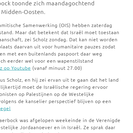
rbock toonde zich maandagochtend
et Midden-Oosten.
slamitische Samenwerking (OIS) hebben zaterdag
stand. Maar dat betekent dat Israël moet toestaan
aanschaft, zei Scholz zondag. Dat kan niet worden
 plaats daarvan uit voor humanitaire pauzes zodat
en met een buitenlands paspoort daar weg
ich eerder wel voor een wapenstilstand
lz op Youtube
(vanaf minuut 27.00)
us Scholz, en hij zei ervan uit te gaan dat het land
lijkertijd moet de Israëlische regering ervoor
onisten op Palestijnen op de Westelijke
volgens de kanselier perspectief blijven op een
iegel
Baerbock was afgelopen weekeinde in de Verenigde
telijke Jordaanoever en in Israël. Ze sprak daar