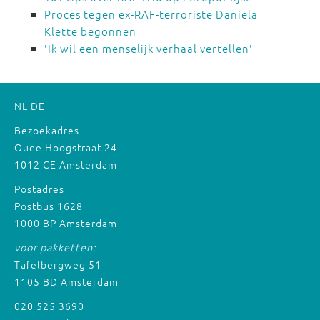
Proces tegen ex-RAF-terroriste Daniela
Klette begonnen
'Ik wil een menselijk verhaal vertellen'
NL
DE
Bezoekadres
Oude Hoogstraat 24
1012 CE Amsterdam
Postadres
Postbus 1628
1000 BP Amsterdam
voor pakketten:
Tafelbergweg 51
1105 BD Amsterdam
020 525 3690