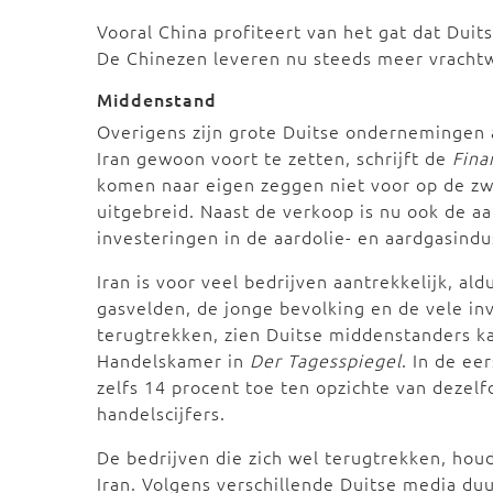
Vooral China profiteert van het gat dat Duit
De Chinezen leveren nu steeds meer vrachtw
Middenstand
Overigens zijn grote Duitse ondernemingen 
Iran gewoon voort te zetten, schrijft de
Fina
komen naar eigen zeggen niet voor op de zwart
uitgebreid. Naast de verkoop is nu ook de a
investeringen in de aardolie- en aardgasindus
Iran is voor veel bedrijven aantrekkelijk, al
gasvelden, de jonge bevolking en de vele inv
terugtrekken, zien Duitse middenstanders kan
Handelskamer in
Der Tagesspiegel
. In de ee
zelfs 14 procent toe ten opzichte van dezelfde
handelscijfers.
De bedrijven die zich wel terugtrekken, hou
Iran. Volgens verschillende Duitse media du