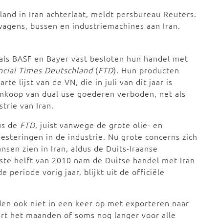
sland in Iran achterlaat, meldt persbureau Reuters.
agens, bussen en industriemachines aan Iran.
als BASF en Bayer vast besloten hun handel met
ncial Times Deutschland
(
FTD
). Hun producten
e lijst van de VN, die in juli van dit jaar is
ankoop van dual use goederen verboden, net als
trie van Iran.
dus de
FTD
, juist vanwege de grote olie- en
esteringen in de industrie. Nu grote concerns zich
sen zien in Iran, aldus de Duits-Iraanse
rste helft van 2010 nam de Duitse handel met Iran
 periode vorig jaar, blijkt uit de officiële
den ook niet in een keer op met exporteren naar
urt het maanden of soms nog langer voor alle