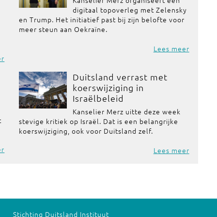
Kanselier Merz organiseert een
digitaal topoverleg met Zelensky
en Trump. Het initiatief past bij zijn belofte voor
meer steun aan Oekraïne.
Lees meer
er
Duitsland verrast met
koerswijziging in
Israëlbeleid
Kanselier Merz uitte deze week
t
stevige kritiek op Israël. Dat is een belangrijke
koerswijziging, ook voor Duitsland zelf.
er
Lees meer
Stichting Duitsland Instituut