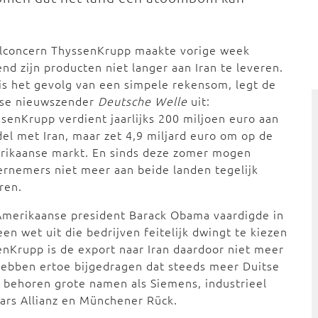
alconcern ThyssenKrupp maakte vorige week
nd zijn producten niet langer aan Iran te leveren.
is het gevolg van een simpele rekensom, legt de
tse nieuwszender
Deutsche Welle
uit:
senKrupp verdient jaarlijks 200 miljoen euro aan
el met Iran, maar zet 4,9 miljard euro om op de
rikaanse markt. En sinds deze zomer mogen
rnemers niet meer aan beide landen tegelijk
ren.
Amerikaanse president Barack Obama vaardigde in
 een wet uit die bedrijven feitelijk dwingt te kiezen
enKrupp is de export naar Iran daardoor niet meer
hebben ertoe bijgedragen dat steeds meer Duitse
e behoren grote namen als Siemens, industrieel
aars Allianz en Münchener Rück.