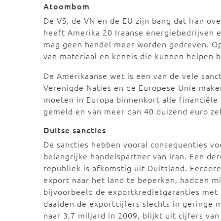
Atoombom
De VS, de VN en de EU zijn bang dat Iran o
heeft Amerika 20 Iraanse energiebedrijven e
mag geen handel meer worden gedreven. Op
van materiaal en kennis die kunnen helpen 
De Amerikaanse wet is een van de vele sanct
Verenigde Naties en de Europese Unie maken 
moeten in Europa binnenkort alle financiële
gemeld en van meer dan 40 duizend euro ze
Duitse sancties
De sancties hebben vooral consequenties voo
belangrijke handelspartner van Iran. Een der
republiek is afkomstig uit Duitsland. Eerder
export naar het land te beperken, hadden mi
bijvoorbeeld de exportkredietgaranties met
daalden de exportcijfers slechts in geringe 
naar 3,7 miljard in 2009, blijkt uit cijfers va