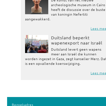
De komst van het nieuwe
archeologische museum in Caïro
heeft de discussie over de buste
van koningin Nefertiti
aangewakkerd.
Lees me
Duitsland beperkt
wapenexport naar Israël
Duitsland levert geen wapens
meer aan Israël die kunnen
worden ingezet in Gaza, zegt kanselier Merz. Da
is een opvallende koerswijziging.
Lees me
Bezoekadres