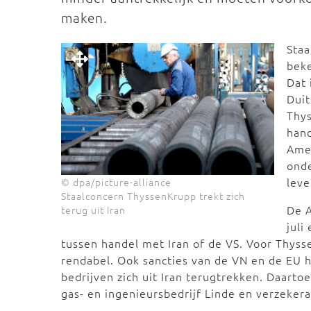
maken.
Sta
beke
Dat 
Dui
Thys
hand
Ame
onde
leve
© dpa/picture-alliance
Staalconcern ThyssenKrupp trekt zich
De 
terug uit Iran
juli
tussen handel met Iran of de VS. Voor Thyss
rendabel. Ook sancties van de VN en de EU 
bedrijven zich uit Iran terugtrekken. Daarto
gas- en ingenieursbedrijf Linde en verzeker