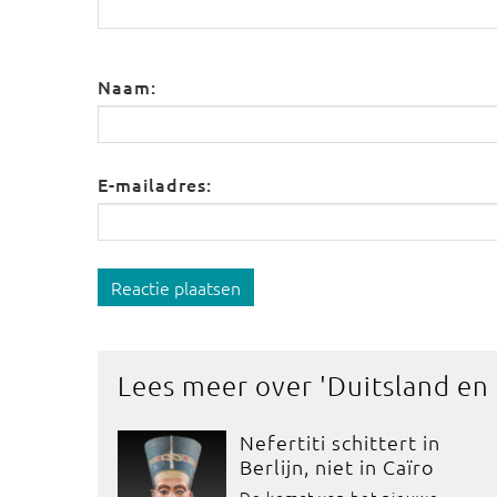
Naam:
E-mailadres:
Reactie plaatsen
Lees meer over '
Duitsland en
Nefertiti schittert in
Berlijn, niet in Caïro