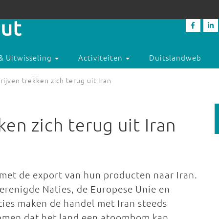
& Uitwisseling
Activiteiten
Duitslandweb
ijven trekken zich terug uit Iran
en zich terug uit Iran
met de export van hun producten naar Iran.
Verenigde Naties, de Europese Unie en
ties maken de handel met Iran steeds
komen dat het land een atoombom kan