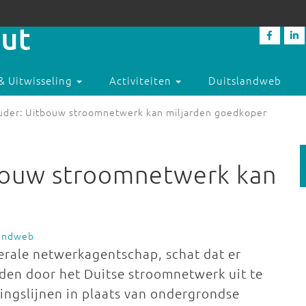
& Uitwisseling
Activiteiten
Duitslandweb
uder: Uitbouw stroomnetwerk kan miljarden goedkoper
bouw stroomnetwerk kan
landweb
erale netwerkagentschap, schat dat er
den door het Duitse stroomnetwerk uit te
ngslijnen in plaats van ondergrondse