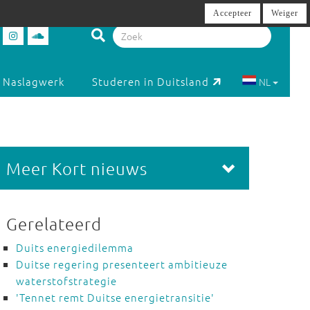
Accepteer
Weiger
Naslagwerk
Studeren in Duitsland
NL
Meer Kort nieuws
Gerelateerd
Duits energiedilemma
Duitse regering presenteert ambitieuze
waterstofstrategie
'Tennet remt Duitse energietransitie'