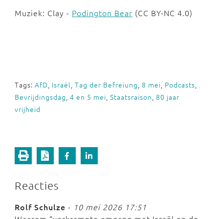
Muziek: Clay -
Podington Bear
(CC BY-NC 4.0)
Tags:
AfD
,
Israël
,
Tag der Befreiung
,
8 mei
,
Podcasts
,
Bevrijdingsdag
,
4 en 5 mei
,
Staatsraison
,
80 jaar
vrijheid
Reacties
Rolf Schulze
-
10 mei 2026 17:51
Waarom “verkrampte omgang met Israël en de