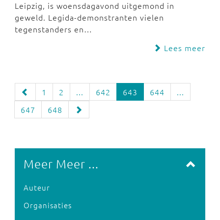
Leipzig, is woensdagavond uitgemond in
geweld. Legida-demonstranten vielen
tegenstanders en…
Lees meer
1
2
...
642
643
644
...
647
648
Meer Meer ...
Auteur
Organisaties