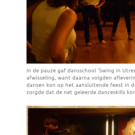
In de pauze gaf dansschool 'Swing in Utr
afwisseling, want daarna volgden afleveri
dansen kon op het aansluitende feest in
zorgde dat de net geleerde danceskills 