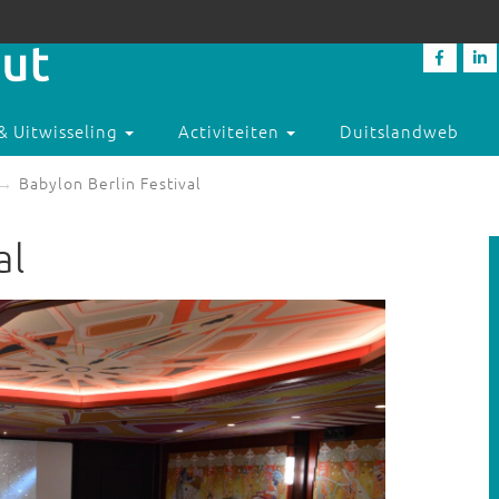
& Uitwisseling
Activiteiten
Duitslandweb
Babylon Berlin Festival
al