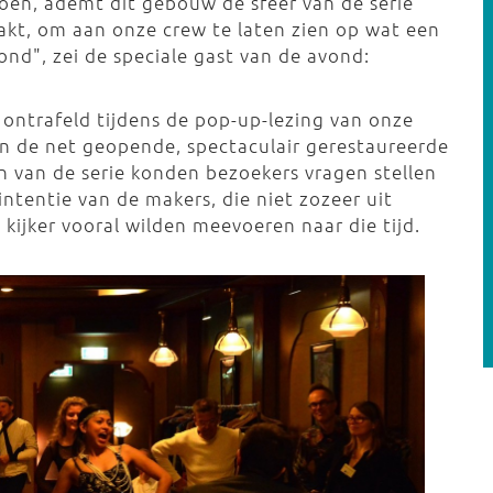
toen, ademt dit gebouw de sfeer van de serie
aakt, om aan onze crew te laten zien op wat een
ond", zei de speciale gast van de avond:
ntrafeld tijdens de pop-up-lezing van onze
in de net geopende, spectaculair gerestaureerde
en van de serie konden bezoekers vragen stellen
intentie van de makers, die niet zozeer uit
kijker vooral wilden meevoeren naar die tijd.