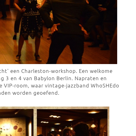
echt' een Charleston-workshop. Een welkome
ng 3 en 4 van Babylon Berlin. Napraten en
 de VIP-room, waar vintage-jazzband WhoSHEdo
konden worden geoefend.