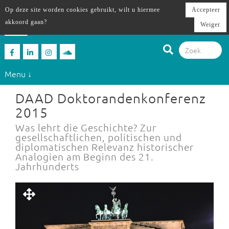
Op deze site worden cookies gebruikt, wilt u hiermee
Accepteer
akkoord gaan?
Weiger
Menu ↓
DAAD Doktorandenkonferenz
2015
Was lehrt die Geschichte? Zur
gesellschaftlichen, politischen und
diplomatischen Relevanz historischer
Analogien am Beginn des 21.
Jahrhunderts