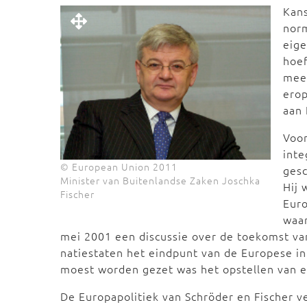
Kans
norm
eig
hoef
meer
erop
aan 
Voor
inte
© European Union 2011
gesc
Minister van Buitenlandse Zaken Joschka
Hij 
Fischer
Euro
waar
mei 2001 een discussie over de toekomst va
natiestaten het eindpunt van de Europese int
moest worden gezet was het opstellen van e
De Europapolitiek van Schröder en Fischer v