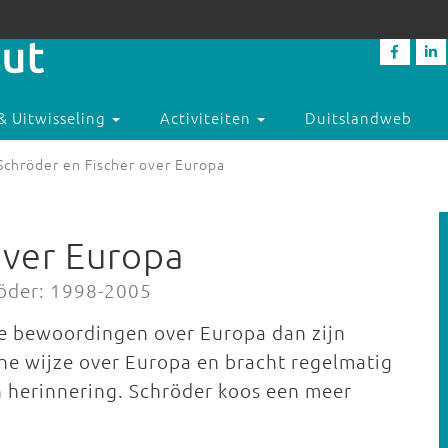
& Uitwisseling
Activiteiten
Duitslandweb
Schröder en Fischer over Europa
over Europa
öder: 1998-2005
re bewoordingen over Europa dan zijn
che wijze over Europa en bracht regelmatig
n herinnering. Schröder koos een meer