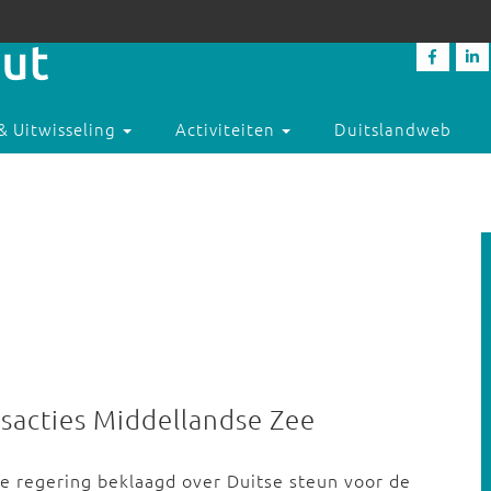
& Uitwisseling
Activiteiten
Duitslandweb
gsacties Middellandse Zee
tse regering beklaagd over Duitse steun voor de