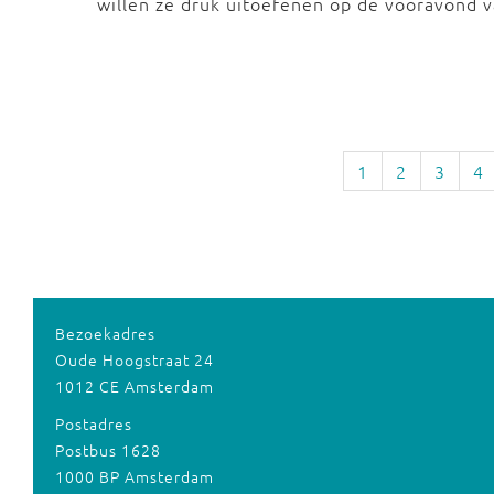
willen ze druk uitoefenen op de vooravond v
1
2
3
4
Bezoekadres
Oude Hoogstraat 24
1012 CE Amsterdam
Postadres
Postbus 1628
1000 BP Amsterdam