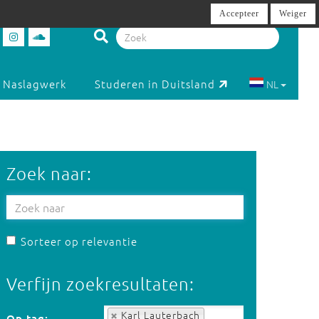
Accepteer
Weiger
Naslagwerk
Studeren in Duitsland
NL
Zoek naar:
Sorteer op relevantie
Verfijn zoekresultaten:
Op tag:
Karl Lauterbach
Op tag: