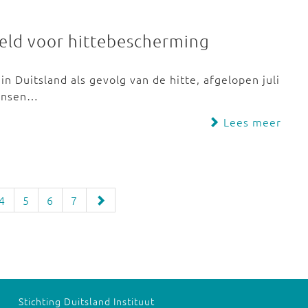
eld voor hittebescherming
 Duitsland als gevolg van de hitte, afgelopen juli
mensen…
Lees meer
4
5
6
7
Stichting Duitsland Instituut