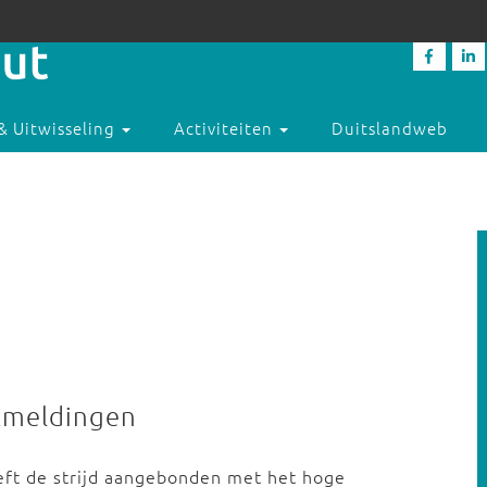
& Uitwisseling
Activiteiten
Duitslandweb
ekmeldingen
eft de strijd aangebonden met het hoge