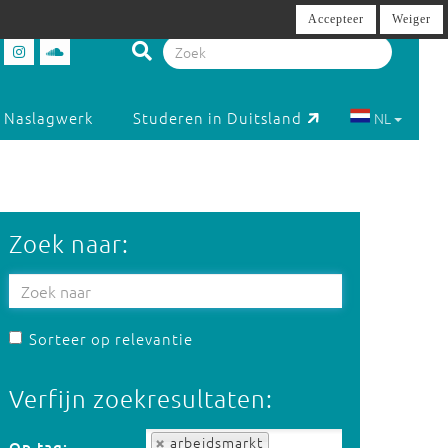
Accepteer
Weiger
Naslagwerk
Studeren in Duitsland
NL
Zoek naar:
Sorteer op relevantie
Verfijn zoekresultaten:
Op tag:
arbeidsmarkt
Op tag: