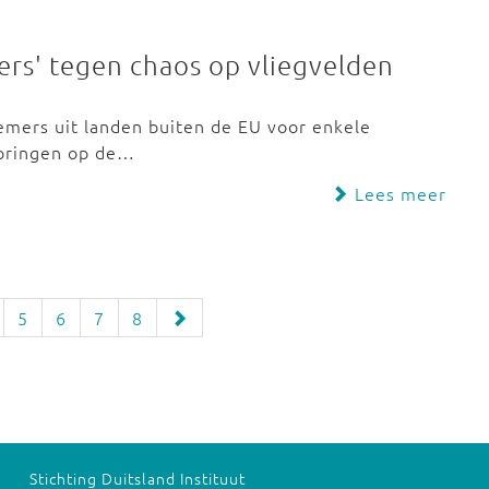
ders' tegen chaos op vliegvelden
mers uit landen buiten de EU voor enkele
springen op de…
Lees meer
5
6
7
8
Stichting Duitsland Instituut