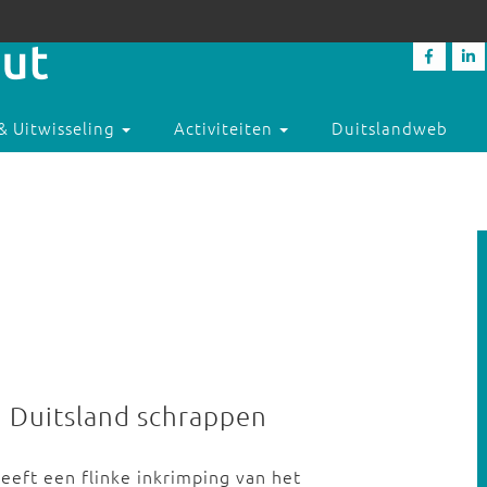
& Uitwisseling
Activiteiten
Duitslandweb
in Duitsland schrappen
eeft een flinke inkrimping van het