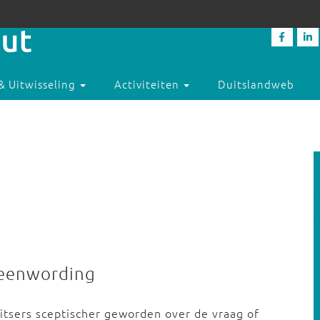
& Uitwisseling
Activiteiten
Duitslandweb
e eenwording
uitsers sceptischer geworden over de vraag of