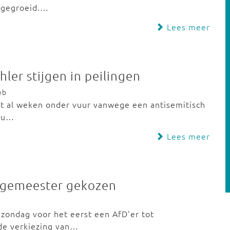
e gegroeid.…
Lees meer
ler stijgen in peilingen
eb
gt al weken onder vuur vanwege een antisemitisch
zou…
Lees meer
urgemeester gekozen
 zondag voor het eerst een AfD'er tot
de verkiezing van…