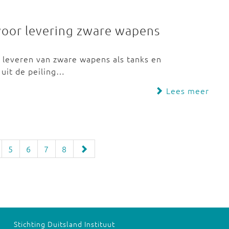
 voor levering zware wapens
 leveren van zware wapens als tanks en
 uit de peiling…
Lees meer
5
6
7
8
Stichting Duitsland Instituut