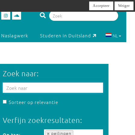
Accepteer
Weiger
Naslagwerk
Studeren in Duitsland
NL
Zoek naar:
Sorteer op relevantie
Verfijn zoekresultaten:
Op tag:
peilingen
Op tag: