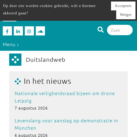
Op deze site worden cookies gebruikt, wilt u hiermee
Accepteer
akkoord gaan?
Weiger
Menu ↓
Duitslandweb
In het nieuws
Nationale veiligheidsraad bijeen om drone
Leipzig
7 augustus 2026
Levenslang voor aanslag op demonstratie in
München
6 augustus 2026