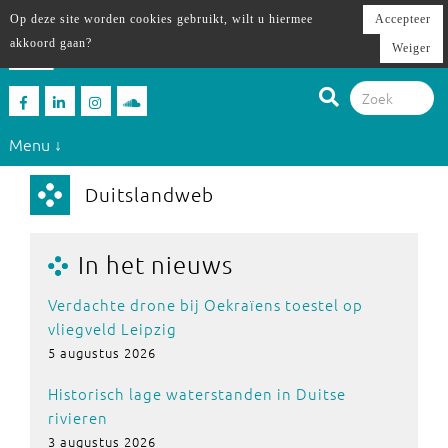
Op deze site worden cookies gebruikt, wilt u hiermee
Accepteer
akkoord gaan?
Weiger
Menu ↓
Duitslandweb
In het nieuws
Verdachte drone bij Oekraïens toestel op
vliegveld Leipzig
5 augustus 2026
Historisch lage waterstanden in Duitse
rivieren
3 augustus 2026