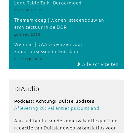
Long Table Talk | Burgermoed
do 27 aug 2026
Themamiddag | Wonen, stedenbouw en
architectuur in de DDR
zo 6 sep 2026
Webinar | DAAD-beurzen voor
zomercursussen in Duitsland
di 15 sep 2026
Alle activiteiten
DIAudio
Podcast: Achtung! Duitse updates
Aflevering 28: Vakantietips Duitsland
Aan het begin van de zomervakantie geeft de
redactie van Duitslandweb vakantietips voor