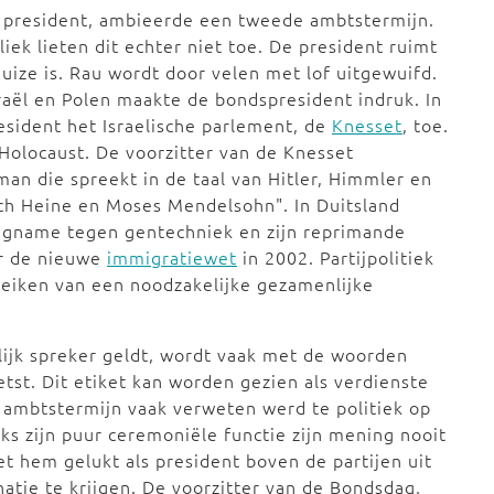
 president, ambieerde een tweede ambtstermijn.
ek lieten dit echter niet toe. De president ruimt
huize is. Rau wordt door velen met lof uitgewuifd.
sraël en Polen maakte de bondspresident indruk. In
esident het Israelische parlement, de
Knesset
, toe.
 Holocaust. De voorzitter van de Knesset
n die spreekt in de taal van Hitler, Himmler en
ich Heine en Moses Mendelsohn". In Duitsland
lingname tegen gentechniek en zijn reprimande
er de nieuwe
immigratiewet
in 2002. Partijpolitiek
reiken van een noodzakelijke gezamenlijke
lijk spreker geldt, wordt vaak met de woorden
tst. Dit etiket kan worden gezien als verdienste
jn ambtstermijn vaak verweten werd te politiek op
ks zijn puur ceremoniële functie zijn mening nooit
t hem gelukt als president boven de partijen uit
natie te krijgen. De voorzitter van de Bondsdag,