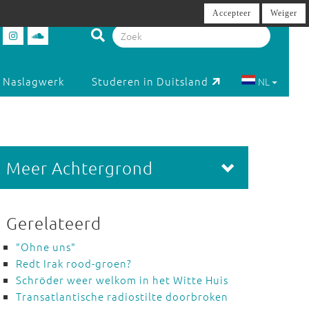
Accepteer
Weiger
Naslagwerk
Studeren in Duitsland
NL
Meer Achtergrond
Gerelateerd
"Ohne uns"
Redt Irak rood-groen?
Schröder weer welkom in het Witte Huis
Transatlantische radiostilte doorbroken