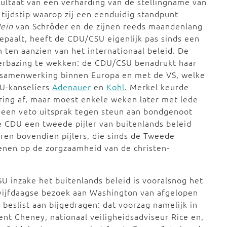
sultaat van een verharding van de stellingname van
 tijdstip waarop zij een eenduidig standpunt
ein
van Schröder en de zijnen reeds maandenlang
bepaalt, heeft de CDU/CSU eigenlijk pas sinds een
ten aanzien van het internationaal beleid. De
verbazing te wekken: de CDU/CSU benadrukt haar
le samenwerking binnen Europa en met de VS, welke
DU-kanseliers
Adenauer
en
Kohl
. Merkel keurde
ing af, maar moest enkele weken later met lede
 een veto uitsprak tegen steun aan bondgenoot
 CDU een tweede pijler van buitenlands beleid
en bovendien pijlers, die sinds de Tweede
kenen op de zorgzaamheid van de christen-
 inzake het buitenlands beleid is vooralsnog het
 vijfdaagse bezoek aan Washington van afgelopen
eslist aan bijgedragen: dat voorzag namelijk in
nt Cheney, nationaal veiligheidsadviseur Rice en,