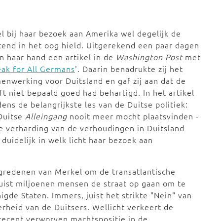
l bij haar bezoek aan Amerika wel degelijk de
tend in het oog hield. Uitgerekend een paar dagen
an haar hand een artikel in de
Washington Post
met
ak for All Germans
'. Daarin benadrukte zij het
enwerking voor Duitsland en gaf zij aan dat de
t niet bepaald goed had behartigd. In het artikel
ens de belangrijkste les van de Duitse politiek:
 Duitse
Alleingang
nooit meer mocht plaatsvinden -
e verharding van de verhoudingen in Duitsland
duidelijk in welk licht haar bezoek aan
egredenen van Merkel om de transatlantische
 juist miljoenen mensen de straat op gaan om te
gde Staten. Immers, juist het strikte "Nein" van
rheid van de Duitsers. Wellicht verkeert de
 recent verworven machtspositie in de