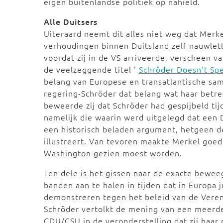
eigen buitenlandse politiek op nahield.
Alle Duitsers
Uiteraard neemt dit alles niet weg dat Merke
verhoudingen binnen Duitsland zelf nauwlet
voordat zij in de VS arriveerde, verscheen v
de veelzeggende titel '
Schröder Doesn't Spe
belang van Europese en transatlantische sam
regering-Schröder dat belang wat haar betref
beweerde zij dat Schröder had gespijbeld tijd
namelijk die waarin werd uitgelegd dat een
een historisch beladen argument, hetgeen d
illustreert. Van tevoren maakte Merkel goed 
Washington gezien moest worden.
Ten dele is het gissen naar de exacte bewe
banden aan te halen in tijden dat in Europa
demonstreren tegen het beleid van de Vereni
Schröder vertolkt de mening van een meerde
CDU/CSU in de veronderstelling dat zij haar