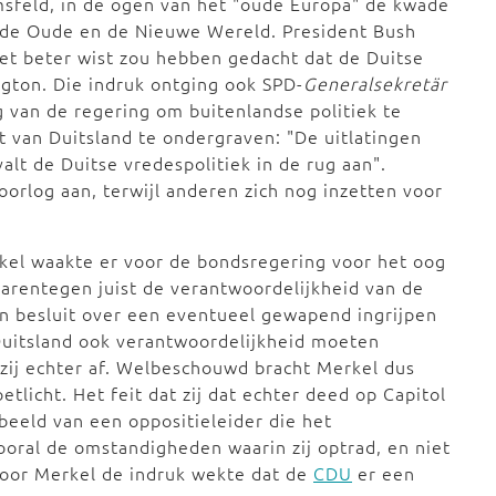
msfeld, in de ogen van het "oude Europa" de kwade
 de Oude en de Nieuwe Wereld. President Bush
niet beter wist zou hebben gedacht dat de Duitse
gton. Die indruk ontging ook SPD-
Generalsekretär
g van de regering om buitenlandse politiek te
t van Duitsland te ondergraven: "De uitlatingen
alt de Duitse vredespolitiek in de rug aan".
orlog aan, terwijl anderen zich nog inzetten voor
erkel waakte er voor de bondsregering voor het oog
aarentegen juist de verantwoordelijkheid van de
en besluit over een eventueel gewapend ingrijpen
Duitsland ook verantwoordelijkheid moeten
zij echter af. Welbeschouwd bracht Merkel dus
tlicht. Het feit dat zij dat echter deed op Capitol
t beeld van een oppositieleider die het
vooral de omstandigheden waarin zij optrad, en niet
door Merkel de indruk wekte dat de
CDU
er een