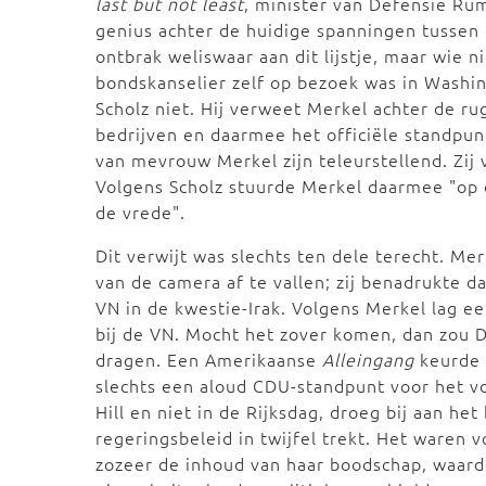
last but not least
, minister van Defensie Ru
genius achter de huidige spanningen tussen
ontbrak weliswaar aan dit lijstje, maar wie 
bondskanselier zelf op bezoek was in Washin
Scholz niet. Hij verweet Merkel achter de ru
bedrijven en daarmee het officiële standpun
van mevrouw Merkel zijn teleurstellend. Zij v
Volgens Scholz stuurde Merkel daarmee "op o
de vrede".
Dit verwijt was slechts ten dele terecht. M
van de camera af te vallen; zij benadrukte d
VN in de kwestie-Irak. Volgens Merkel lag e
bij de VN. Mocht het zover komen, dan zou 
dragen. Een Amerikaanse
Alleingang
keurde 
slechts een aloud CDU-standpunt voor het voe
Hill en niet in de Rijksdag, droeg bij aan he
regeringsbeleid in twijfel trekt. Het waren 
zozeer de inhoud van haar boodschap, waar