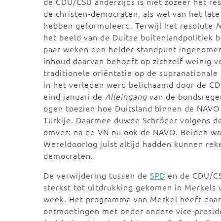
de CDU/CSU anderzijds is niet zozeer het re
de christen-democraten, als wel van het late
hebben geformuleerd. Terwijl het resolute
N
het beeld van de Duitse buitenlandpolitiek 
paar weken een helder standpunt ingenomen 
inhoud daarvan behoeft op zichzelf weinig 
traditionele oriëntatie op de supranationa
in het verleden werd belichaamd door de C
eind januari de
Alleingang
van de bondsreger
ogen toezien hoe Duitsland binnen de NAVO
Turkije. Daarmee duwde Schröder volgens de
omver: na de VN nu ook de NAVO. Beiden war
Wereldoorlog juist altijd hadden kunnen re
democraten.
De verwijdering tussen de
SPD
en de CDU/CSU
sterkst tot uitdrukking gekomen in Merkels
week. Het programma van Merkel heeft daar b
ontmoetingen met onder andere vice-preside