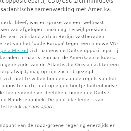
lt oppositiepartij CDU/CSU zich inmiddels
ansatlantische samenwerking met Amerika.
erkt bleef, was er sprake van een welhaast
sen van afgelopen maandag: terwijl president
der van Duitsland zich in Berlijn vastberaden
erzet van het 'oude Europa' tegen een nieuwe VN-
gela Merkel
zich namens de Duitse oppositiepartij
beraden in haar steun aan de Amerikaanse koers.
an gene zijde van de Atlantische Oceaan achter een
herp afwijst, mag op zijn zachtst gezegd
 zich niet te willen houden aan de regels van het
s oppositiepartij niet op eigen houtje buitenlandse
t de toenemende verdeeldheid binnen de Duitse
 de Bondsrepubliek. De politieke leiders van
letterlijk
oceans apart
.
andpunt van de rood-groene regering enerzijds en