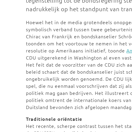
tegenstelling tot de bondsregering ste
nadrukkelijk op het standpunt van tr
Hoewel het in de media grotendeels onopgem
symbolisch verband tussen twee gebeurtenis
Chirac van Frankrijk en bondskanselier Schrö
toonden om het voortouw te nemen in het v
resolutie op Amerikaans initiatief, toonde
An
CDU uitgerekend in Washington al even vast
Het feit dat de voorzitter van de CDU zich a
beleid schaart dat de bondskanselier juist sc
ongebruikelijk worden genoemd. De CDU lijkt
spel, die nu eenmaal voorschrijven dat zij al
politiek mag gaan bedrijven. Het illustreer
politiek omtrent de internationale koers van
Duitsland bevonden zich afgelopen maandag 
Traditionele oriëntatie
Het recente, scherpe contrast tussen het st