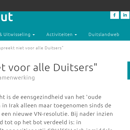
& Uitwisseling
Activiteiten
Duitslandweb
spreekt niet voor alle Duitsers"
t voor alle Duitsers"
 samenwerking
ht is de eensgezindheid van het 'oude
 in Irak alleen maar toegenomen sinds de
een nieuwe VN-resolutie. Bij nader inzien
nd tot op het bot verdeeld is: in