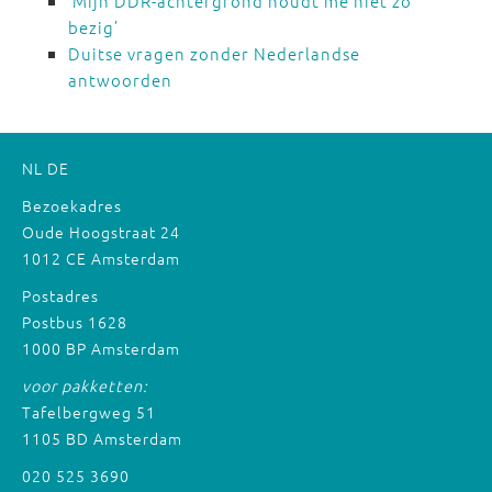
‘Mijn DDR-achtergrond houdt me niet zo
bezig’
Duitse vragen zonder Nederlandse
antwoorden
NL
DE
Bezoekadres
Oude Hoogstraat 24
1012 CE Amsterdam
Postadres
Postbus 1628
1000 BP Amsterdam
voor pakketten:
Tafelbergweg 51
1105 BD Amsterdam
020 525 3690