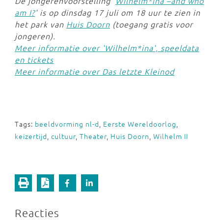
De jongerenvoorstelling '
Wilhelm*ina –and who
am I?
' is op dinsdag 17 juli om 18 uur te zien in
het park van
Huis Doorn
(toegang gratis voor
jongeren).
Meer informatie over 'Wilhelm*ina', speeldata
en tickets
Meer informatie over Das letzte Kleinod
Tags:
beeldvorming nl-d
,
Eerste Wereldoorlog
,
keizertijd
,
cultuur
,
Theater
,
Huis Doorn
,
Wilhelm II
Reacties