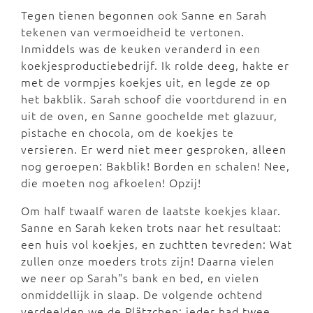
Tegen tienen begonnen ook Sanne en Sarah
tekenen van vermoeidheid te vertonen.
Inmiddels was de keuken veranderd in een
koekjesproductiebedrijf. Ik rolde deeg, hakte er
met de vormpjes koekjes uit, en legde ze op
het bakblik. Sarah schoof die voortdurend in en
uit de oven, en Sanne goochelde met glazuur,
pistache en chocola, om de koekjes te
versieren. Er werd niet meer gesproken, alleen
nog geroepen: Bakblik! Borden en schalen! Nee,
die moeten nog afkoelen! Opzij!
Om half twaalf waren de laatste koekjes klaar.
Sanne en Sarah keken trots naar het resultaat:
een huis vol koekjes, en zuchtten tevreden: Wat
zullen onze moeders trots zijn! Daarna vielen
we neer op Sarah"s bank en bed, en vielen
onmiddellijk in slaap. De volgende ochtend
verdeelden we de Plätzchen: ieder had twee