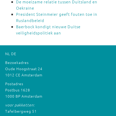
De moeizame relatie tussen Duitsland en
Oekraïne
President Steinmeier geeft fouten toe in
Ruslandbeleid
Baerbock kondigt nieuwe Duitse
veiligheidspolitiek aan
NL
DE
Bezoekadres
Oude Hoogstraat 24
1012 CE Amsterdam
Postadres
Postbus 1628
1000 BP Amsterdam
voor pakketten:
Tafelbergweg 51