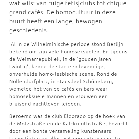
wat wils: van ruige fetisjclubs tot chique
grand cafés. De homocultuur in deze
buurt heeft een lange, bewogen
geschiedenis.
Al in de Wilhelminische periode stond Berlijn
bekend om zijn vele homoseksuelen. En tijdens
de Weimarrepubliek, in de ‘gouden jaren
twintig’, kende de stad een levendige,
onverhulde homo-lesbische scene. Rond de
Nollendorfplatz, in stadsdeel Schöneberg,
wemelde het van de cafés en bars waar
homoseksuele mannen en vrouwen een
bruisend nachtleven leidden.
Beroemd was de club Eldorado op de hoek van
de Motzstraße en de Kalckreuthstraße, bezocht
door een bonte verzameling kunstenaars,
travestieten en alles wat nog extravagant te