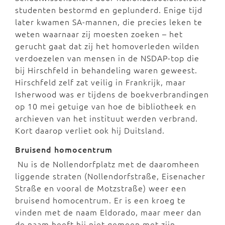
studenten bestormd en geplunderd. Enige tijd
later kwamen SA-mannen, die precies leken te
weten waarnaar zij moesten zoeken – het
gerucht gaat dat zij het homoverleden wilden
verdoezelen van mensen in de NSDAP-top die
bij Hirschfeld in behandeling waren geweest.
Hirschfeld zelf zat veilig in Frankrijk, maar
Isherwood was er tijdens de boekverbrandingen
op 10 mei getuige van hoe de bibliotheek en
archieven van het instituut werden verbrand.
Kort daarop verliet ook hij Duitsland.
Bruisend homocentrum
Nu is de Nollendorfplatz met de daaromheen
liggende straten (Nollendorfstraße, Eisenacher
Straße en vooral de Motzstraße) weer een
bruisend homocentrum. Er is een kroeg te
vinden met de naam Eldorado, maar meer dan
de naam heeft hij niet gemeen met zijn