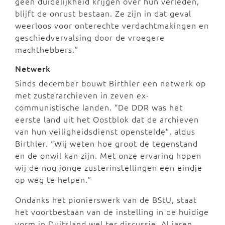
geen duidelijkheid krijgen over hun verleden,
blijft de onrust bestaan. Ze zijn in dat geval
weerloos voor onterechte verdachtmakingen en
geschiedvervalsing door de vroegere
machthebbers.”
Netwerk
Sinds december bouwt Birthler een netwerk op
met zusterarchieven in zeven ex-
communistische landen. “De DDR was het
eerste land uit het Oostblok dat de archieven
van hun veiligheidsdienst openstelde”, aldus
Birthler. “Wij weten hoe groot de tegenstand
en de onwil kan zijn. Met onze ervaring hopen
wij de nog jonge zusterinstellingen een eindje
op weg te helpen.”
Ondanks het pionierswerk van de BStU, staat
het voortbestaan van de instelling in de huidige
vorm in Duitsland wel ter discussie. Al jaren