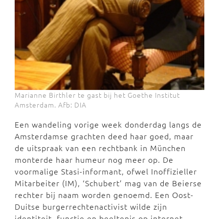
Marianne Birthler te gast bij het Goethe Institut
Amsterdam. Afb: DIA
Een wandeling vorige week donderdag langs de
Amsterdamse grachten deed haar goed, maar
de uitspraak van een rechtbank in München
monterde haar humeur nog meer op. De
voormalige Stasi-informant, ofwel Inoffizieller
Mitarbeiter (IM), ‘Schubert’ mag van de Beierse
rechter bij naam worden genoemd. Een Oost-
Duitse burgerrechtenactivist wilde zijn
identiteit, functie en beeltenis op internet