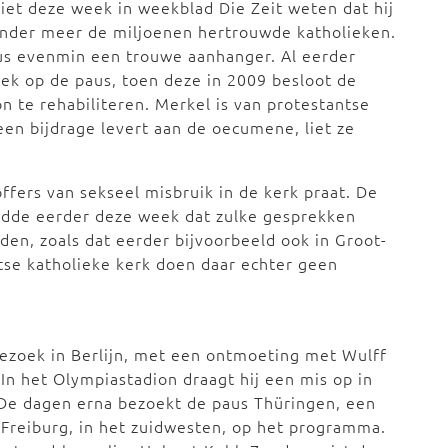
liet deze week in weekblad Die Zeit weten dat hij
onder meer de miljoenen hertrouwde katholieken.
aus evenmin een trouwe aanhanger. Al eerder
tiek op de paus, toen deze in 2009 besloot de
n te rehabiliteren. Merkel is van protestantse
een bijdrage levert aan de oecumene, liet ze
offers van sekseel misbruik in de kerk praat. De
ldde eerder deze week dat zulke gesprekken
den, zoals dat eerder bijvoorbeeld ook in Groot-
tse katholieke kerk doen daar echter geen
bezoek in Berlijn, met een ontmoeting met Wulff
In het Olympiastadion draagt hij een mis op in
De dagen erna bezoekt de paus Thüringen, een
 Freiburg, in het zuidwesten, op het programma.