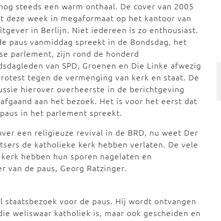
nog steeds een warm onthaal. De cover van 2005
kt deze week in megaformaat op het kantoor van
itgever in Berlijn. Niet iedereen is zo enthousiast.
de paus vanmiddag spreekt in de Bondsdag, het
se parlement, zijn rond de honderd
dsdagleden van SPD, Groenen en Die Linke afwezig
protest tegen de vermenging van kerk en staat. De
ussie hierover overheerste in de berichtgeving
afgaand aan het bezoek. Het is voor het eerst dat
paus in het parlement spreekt.
ver een religieuze revival in de BRD, nu weet Der
tsers de katholieke kerk hebben verlaten. De vele
 kerk hebben hun sporen nagelaten en
 van de paus, Georg Ratzinger.
el staatsbezoek voor de paus. Hij wordt ontvangen
die weliswaar katholiek is, maar ook gescheiden en