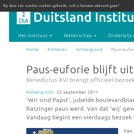
Op deze site worden cookies gebruikt, wilt u hiermee akkoord gaan?
Het instituut
Wetenschap
Onderwijs 
Home
Artikelen
Achtergrond
Paus-eufori
Paus-euforie blijft ui
Benedictus XVI brengt officieel bezoek
Achtergrond
- 22 september 2011
'Wir sind Papst', jubelde boulevardbla
Ratzinger paus werd. Van dat ‘wij’-gevo
Vandaag begint een vierdaags bezoek 
Van 