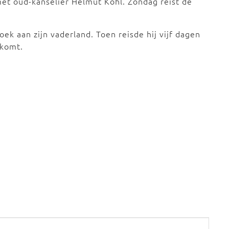
et oud-kanselier Helmut Kohl. Zondag reist de
ek aan zijn vaderland. Toen reisde hij vijf dagen
 komt.