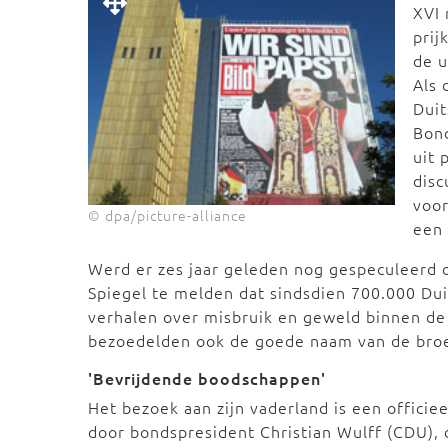
XVI 
prij
de u
Als 
Duit
Bon
uit 
disc
voor
© dpa/picture-alliance
een 
Werd er zes jaar geleden nog gespeculeerd o
Spiegel te melden dat sindsdien 700.000 Dui
verhalen over misbruik en geweld binnen de
bezoedelden ook de goede naam van de broer
'Bevrijdende boodschappen'
Het bezoek aan zijn vaderland is een officie
door bondspresident Christian Wulff (CDU), 