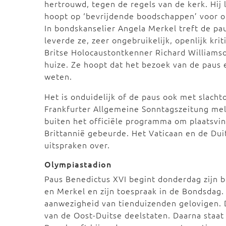
hertrouwd, tegen de regels van de kerk. Hij 
hoopt op ‘bevrijdende boodschappen’ voor 
In bondskanselier Angela Merkel treft de p
leverde ze, zeer ongebruikelijk, openlijk kri
Britse Holocaustontkenner Richard Williamso
huize. Ze hoopt dat het bezoek van de paus 
weten.
Het is onduidelijk of de paus ook met slacht
Frankfurter Allgemeine Sonntagszeitung me
buiten het officiële programma om plaatsvin
Brittannië gebeurde. Het Vaticaan en de Dui
uitspraken over.
Olympiastadion
Paus Benedictus XVI begint donderdag zijn 
en Merkel en zijn toespraak in de Bondsdag. 
aanwezigheid van tienduizenden gelovigen. 
van de Oost-Duitse deelstaten. Daarna staat