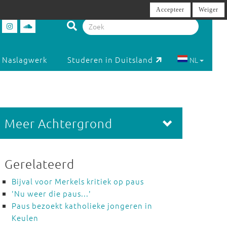
Accepteer
Weiger
Naslagwerk
Studeren in Duitsland
NL
Meer Achtergrond
Gerelateerd
Bijval voor Merkels kritiek op paus
'Nu weer die paus...'
Paus bezoekt katholieke jongeren in
Keulen