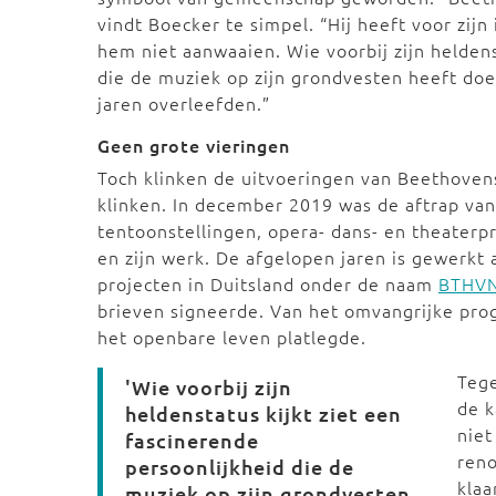
vindt Boecker te simpel. “Hij heeft voor z
hem niet aanwaaien. Wie voorbij zijn heldens
die de muziek op zijn grondvesten heeft do
jaren overleefden.”
Geen grote vieringen
Toch klinken de uitvoeringen van Beethoven
klinken. In december 2019 was de aftrap van
tentoonstellingen, opera- dans- en theaterp
en zijn werk. De afgelopen jaren is gewerk
projecten in Duitsland onder de naam
BTHV
brieven signeerde. Van het omvangrijke pro
het openbare leven platlegde.
Tege
'Wie voorbij zijn
de k
heldenstatus kijkt ziet een
niet
fascinerende
reno
persoonlijkheid die de
klaa
muziek op zijn grondvesten