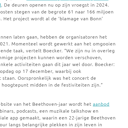
d
. De deuren openen nu op zijn vroegst in 2024.
osten stegen van de begrote 61 naar 166 miljoen
. Het project wordt al de ‘blamage van Bonn’
nnen laten gaan, hebben de organisatoren het
 2021. Momenteel wordt gewerkt aan het omgooien
nde taak, vertelt Boecker. “We zijn nu in overleg
ommige projecten kunnen worden verschoven,
nkele activiteiten gaan dit jaar wel door. Boecker:
oopdag op 17 december, waarbij ook
t staan. Oorspronkelijk was het concert de
n hoogtepunt midden in de festiviteiten zijn.”
ebsite van het Beethoven-jaar wordt het
aanbod
ebinars, podcasts, een muzikale talkshow en
iale app gemaakt, waarin een 22-jarige Beethoven
r langs belangrijke plekken in zijn leven in