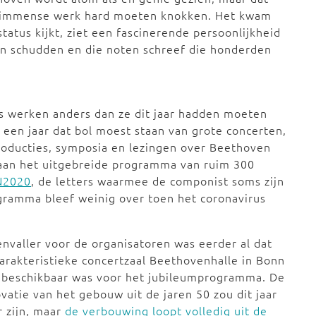
ijn immense werk hard moeten knokken. Het kwam
tatus kijkt, ziet een fascinerende persoonlijkheid
en schudden en die noten schreef die honderden
s werken anders dan ze dit jaar hadden moeten
 een jaar dat bol moest staan van grote concerten,
roducties, symposia en lezingen over Beethoven
t aan het uitgebreide programma van ruim 300
N2020
, de letters waarmee de componist soms zijn
gramma bleef weinig over toen het coronavirus
nvaller voor de organisatoren was eerder al dat
arakteristieke concertzaal Beethovenhalle in Bonn
 beschikbaar was voor het jubileumprogramma. De
vatie van het gebouw uit de jaren 50 zou dit jaar
r zijn, maar
de verbouwing loopt volledig uit de