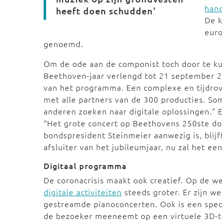
han
heeft doen schudden'
De k
euro
genoemd.
Om de ode aan de componist toch door te ku
Beethoven-jaar verlengd tot 21 september
van het programma. Een complexe en tijdrove
met alle partners van de 300 producties. S
anderen zoeken naar digitale oplossingen.” E
“Het grote concert op Beethovens 250ste d
bondspresident Steinmeier aanwezig is, blijf
afsluiter van het jubileumjaar, nu zal het ee
Digitaal programma
De coronacrisis maakt ook creatief. Op de w
digitale activiteiten
steeds groter. Er zijn w
gestreamde pianoconcerten. Ook is een spec
de bezoeker meeneemt op een virtuele 3D-tou