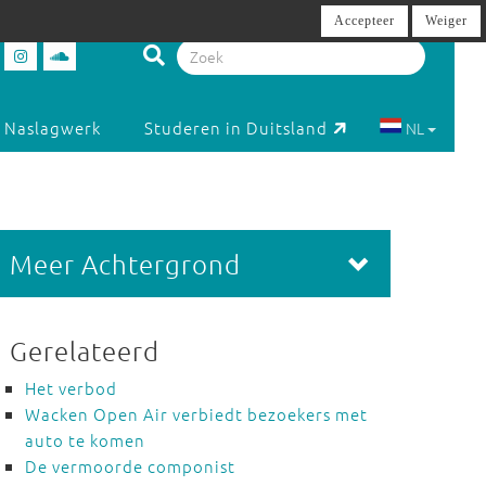
Accepteer
Weiger
Naslagwerk
Studeren in Duitsland
NL
Meer Achtergrond
Gerelateerd
Het verbod
Wacken Open Air verbiedt bezoekers met
auto te komen
De vermoorde componist