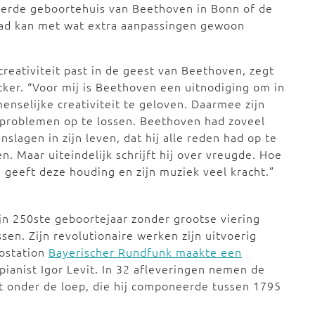
erde geboortehuis van Beethoven in Bonn of de
ad kan met wat extra aanpassingen gewoon
creativiteit past in de geest van Beethoven, zegt
ker. “Voor mij is Beethoven een uitnodiging om in
enselijke creativiteit te geloven. Daarmee zijn
 problemen op te lossen. Beethoven had zoveel
nslagen in zijn leven, dat hij alle reden had op te
n. Maar uiteindelijk schrijft hij over vreugde. Hoe
j geeft deze houding en zijn muziek veel kracht.”
jn 250ste geboortejaar zonder grootse viering
en. Zijn revolutionaire werken zijn uitvoerig
iostation
Bayerischer Rundfunk maakte een
ianist Igor Levit. In 32 afleveringen nemen de
 onder de loep, die hij componeerde tussen 1795