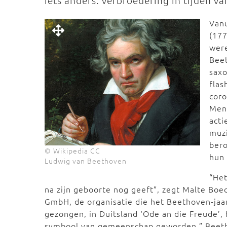
iets anders: verbroedering in tijden van
Van
(177
wer
Bee
saxo
flas
cor
Mens
acti
muzi
ber
© Wikipedia CC
hun 
Ludwig van Beethoven
“Het
na zijn geboorte nog geeft”, zegt Malte Boe
GmbH, de organisatie die het Beethoven-jaar 
gezongen, in Duitsland ‘Ode an die Freude’,
symbool van gemeenschap geworden.” Beetho