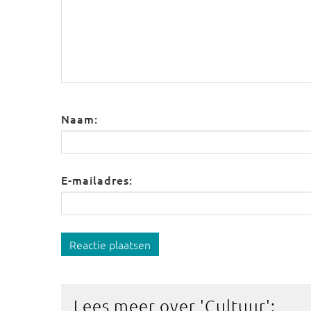
Naam:
E-mailadres:
Reactie plaatsen
Lees meer over '
Cultuur
':