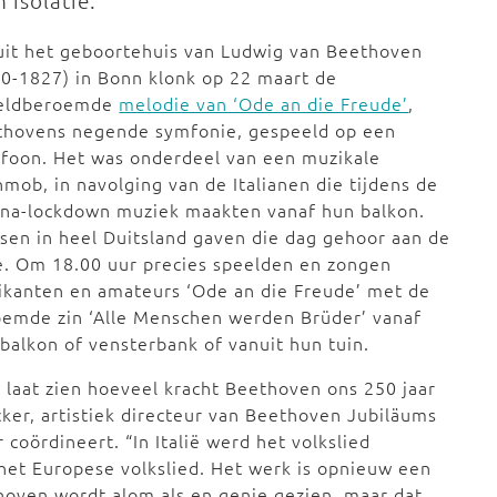
 isolatie.
uit het geboortehuis van Ludwig van Beethoven
0-1827) in Bonn klonk op 22 maart de
eldberoemde
melodie van ‘Ode an die Freude’
,
thovens negende symfonie, gespeeld op een
foon. Het was onderdeel van een muzikale
hmob, in navolging van de Italianen die tijdens de
ona-lockdown muziek maakten vanaf hun balkon.
en in heel Duitsland gaven die dag gehoor aan de
e. Om 18.00 uur precies speelden en zongen
kanten en amateurs ‘Ode an die Freude’ met de
oemde zin ‘Alle Menschen werden Brüder’ vanaf
balkon of vensterbank of vanuit hun tuin.
 laat zien hoeveel kracht Beethoven ons 250 jaar
cker, artistiek directeur van Beethoven Jubiläums
coördineert. “In Italië werd het volkslied
 het Europese volkslied. Het werk is opnieuw een
ven wordt alom als en genie gezien, maar dat