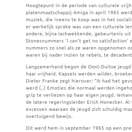
Hoogtepunt in de periode van culturele vrij
platenmaatschappij Amiga in april 1965 wer
muziek, die ineens te koop was in het sociali
er werkelijk sprake was van een culturele l
andere, bijna lachwekkende, gebeurtenis uit
Stonesnummers 'I can't get no satisfaction' 
nummers zo snel als ze waren opgenomen oo
waren bij nader inzien te rebels, te decadent
Langzamerhand begon de Oost-Duitse jeugd 
haar vrijheid. Kapsels werden wilder, broek
Dieter Franke zegt hierover: "Ik had het ge
werd (..) Emoties die normaal werden inge
grip te verliezen op haar eigen jeugd. Iema
de latere regeringsleider Erich Honecker. A
excessen waaraan de jeugd zich schuldig maa
overtuigend bewijs.
Dit werd hem in september 1965 op een pre