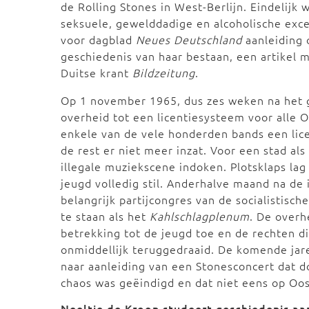
de Rolling Stones in West-Berlijn. Eindelijk 
seksuele, gewelddadige en alcoholische exc
voor dagblad
Neues Deutschland
aanleiding 
geschiedenis van haar bestaan, een artikel m
Duitse krant
Bildzeitung
.
Op 1 november 1965, dus zes weken na het g
overheid tot een licentiesysteem voor alle 
enkele van de vele honderden bands een lic
de rest er niet meer inzat. Voor een stad als
illegale muziekscene indoken. Plotsklaps la
jeugd volledig stil. Anderhalve maand na de
belangrijk partijcongres van de socialistisch
te staan als het
Kahlschlagplenum
. De overh
betrekking tot de jeugd toe en de rechten 
onmiddellijk teruggedraaid. De komende ja
naar aanleiding van een Stonesconcert dat 
chaos was geëindigd en dat niet eens op Oo
Neeltje de Kroon studeert geschiedenis a