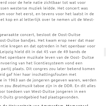
werd voor de hele natie zichtbaar tot wat voor
essen westerse muziek leidde. Het concert was
om voor het eerst, en tevens voor het laatst in de
et kop en al letterlijk over te nemen uit de West-
ewraakte concert, besloot de Oost-Duitse
Oost-Duitse bandjes. Het kwam erop neer dat maar
entie kregen en dat optreden in het openbaar voor
 Leipzig hield dit in dat 45 van de 49 bands de
g het openbare muzikale leven van de Oost- Duitse
 invoering van het licentiesysteem vond een
e partij plaats. Dit congres zou later bekend komen
eid gaf hier haar inschattingsfouten met
die in 1963 aan de jongeren gegeven waren, werden
ren zou
Beatmusik
taboe zijn in de DDR. En dit alles
door toedoen van West-Duitse jongeren in een
st-Duits grondgebied had plaatsgevonden.
an de Universiteit van Amsterdam. Momenteel