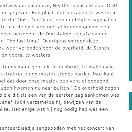
heid was de, naamloze, Beatles-plaat die door DDR-
d uitgegeven. Een plaat met 'decadente' westerse
stische Oost-Duitsland: een duidelijker signaal dat
ente had de overheid niet af kunnen geven. Een
 deze periode is de Duitstalige
remake
van de
en 'The last time'. Overigens werden deze
k weer verboden door de overheid: de Stones
 en vooral te westers.
steeds meer gebruik, of misbruik, te maken van
en strakker en de muziek steeds harder. Muzikant
voel dat door onze muziek een ventiel geopend
houden kwamen nu naar buiten." De overheid begon
nd die dit als een van de eersten zag aankomen was
l vanaf 1964 verzamelde hij bewijzen van de
kte. Het enige wat hij nog nodig had was een
senteerblaadje aangeboden met het concert van