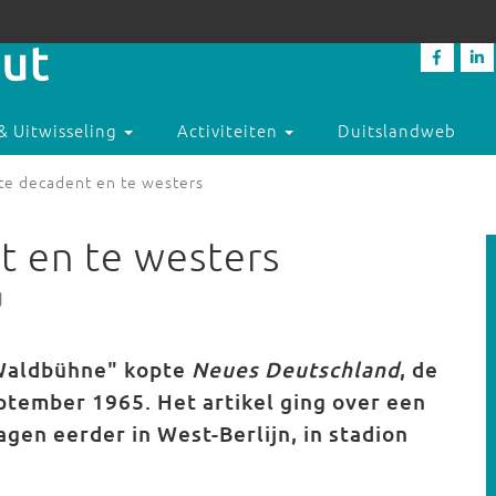
& Uitwisseling
Activiteiten
Duitslandweb
 te decadent en te westers
t en te westers
g
 Waldbühne" kopte
Neues Deutschland
, de
ptember 1965. Het artikel ging over een
gen eerder in West-Berlijn, in stadion