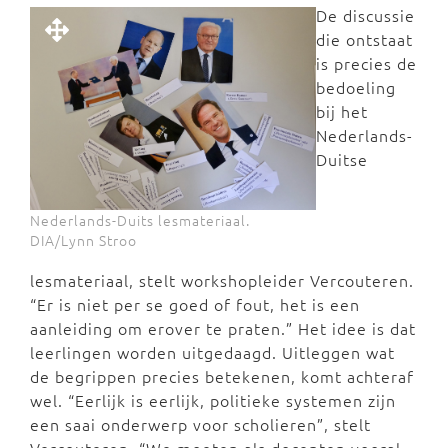
De discussie
die ontstaat
is precies de
bedoeling
bij het
Nederlands-
Duitse
Nederlands-Duits lesmateriaal.
DIA/Lynn Stroo
lesmateriaal, stelt workshopleider Vercouteren.
“Er is niet per se goed of fout, het is een
aanleiding om erover te praten.” Het idee is dat
leerlingen worden uitgedaagd. Uitleggen wat
de begrippen precies betekenen, komt achteraf
wel. “Eerlijk is eerlijk, politieke systemen zijn
een saai onderwerp voor scholieren”, stelt
Vercouteren. “We moeten als docenten vooral