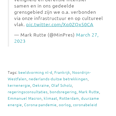
samen en in ons gedeelde
grensgebied zijn we o.a. verbonden
via onze infrastructuur en op cultureel
vlak.
pic.twitter.com/Xq0ZQx50CA
— Mark Rutte (@MinPres)
March 27,
2023
Tags:
beeldvorming nl-d
,
Frankrijk
,
Noordrijn-
Westfalen
,
nederlands-duitse betrekkingen
,
kernenergie
,
Oekraïne
,
Olaf Scholz
,
regeringsconsultaties
,
bondsregering
,
Mark Rutte
,
Emmanuel Macron
,
klimaat
,
Rotterdam
,
duurzame
energie
,
Corona-pandemie
,
oorlog
,
coronabeleid