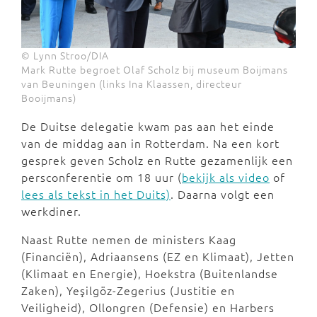
© Lynn Stroo/DIA
Mark Rutte begroet Olaf Scholz bij museum Boijmans
van Beuningen (links Ina Klaassen, directeur
Booijmans)
De Duitse delegatie kwam pas aan het einde
van de middag aan in Rotterdam. Na een kort
gesprek geven Scholz en Rutte gezamenlijk een
persconferentie om 18 uur (
bekijk als video
of
lees als tekst in het Duits)
. Daarna volgt een
werkdiner.
Naast Rutte nemen de ministers Kaag
(Financiën), Adriaansens (EZ en Klimaat), Jetten
(Klimaat en Energie), Hoekstra (Buitenlandse
Zaken), Yeşilgöz-Zegerius (Justitie en
Veiligheid), Ollongren (Defensie) en Harbers