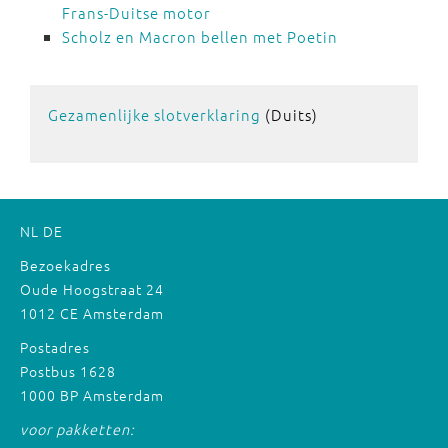
Frans-Duitse motor
Scholz en Macron bellen met Poetin
Gezamenlijke slotverklaring
(Duits)
NL
DE
Bezoekadres
Oude Hoogstraat 24
1012 CE Amsterdam
Postadres
Postbus 1628
1000 BP Amsterdam
voor pakketten: