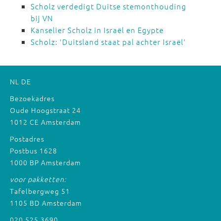
Scholz verdedigt Duitse stemonthouding
bij VN
Kanselier Scholz in Israël en Egypte
Scholz: 'Duitsland staat pal achter Israël'
NL
DE
Bezoekadres
Oude Hoogstraat 24
1012 CE Amsterdam
Postadres
Postbus 1628
1000 BP Amsterdam
voor pakketten:
Tafelbergweg 51
1105 BD Amsterdam
020 525 3690