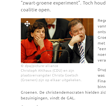
“zwart-groene experiment”. Toch houde
coalitie open.
Rege
vanm
onts
Gro
met
“een
noem
vera
© dpa/picture-alliance
Dru
Christoph Ahlhaus (CDU) en zijn
was 
plaatsvervangster Christa Goetsch
(Groenen) zijn op elkaar uitgekeken.
Fina
binn
Groenen. De christendemocraten hielden zic
bezuinigingen, vindt de GAL.