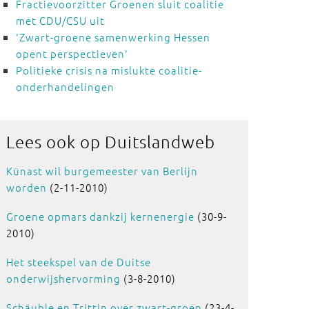
Fractievoorzitter Groenen sluit coalitie
met CDU/CSU uit
'Zwart-groene samenwerking Hessen
opent perspectieven'
Politieke crisis na mislukte coalitie-
onderhandelingen
Lees ook
op Duitslandweb
Künast wil burgemeester van Berlijn
worden
(2-11-2010)
Groene opmars dankzij kernenergie
(30-9-
2010)
Het steekspel van de Duitse
onderwijshervorming
(3-8-2010)
Schäuble en Trittin over zwart-groen
(23-4-