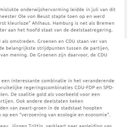
 mislukte onderwijshervorming leidde in juli van dit
emeester Ole von Beust stapte toen op en werd
rst kleurloze” Ahlhaus. Hamburg is net als Bremen
ter aan het hoofd staat van de deelstaatregering.
008 als omstreden. Groenen en CDU staan ver van
de belangrijkste strijdpunten tussen de partijen,
 van mening. De Groenen zijn daarvoor, de CDU
 een interessante combinatie in het veranderende
ebruikelijke regeringscombinaties CDU-FDP en SPD-
n. De coalitie gold als voorbeeld voor een
artijen. Ook andere deelstaten keken
eden van zwart-groen in de stadstaat hoopten
op een “verzoening van ecologie en economie”.
eau, Jürgen Trittin, verklaart naar aanleiding van