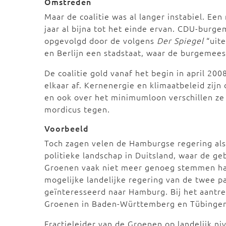
Omstreden
Maar de coalitie was al langer instabiel. Een
jaar al bijna tot het einde ervan. CDU-burg
opgevolgd door de volgens
Der Spiegel
“uite
en Berlijn een stadstaat, waar de burgemees
De coalitie gold vanaf het begin in april 2
elkaar af. Kernenergie en klimaatbeleid zijn 
en ook over het minimumloon verschillen ze
mordicus tegen.
Voorbeeld
Toch zagen velen de Hamburgse regering als
politieke landschap in Duitsland, waar de g
Groenen vaak niet meer genoeg stemmen hale
mogelijke landelijke regering van de twee p
geïnteresseerd naar Hamburg. Bij het aantr
Groenen in Baden-Württemberg en Tübingen 
Fractieleider van de Groenen op landelijk niv