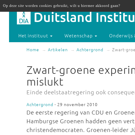
Op deze site worden cookies gebruikt, wilt u hiermee akkoord gaan?
Het instituut
Wetenschap
Onderwijs 
Home
Artikelen
Achtergrond
Zwart-gro
Zwart-groene experi
mislukt
Einde deelstaatregering ook consequent
Achtergrond
- 29 november 2010
De eerste regering van CDU en Groenen
Hamburgse Groenen hadden geen vert
christendemocraten. Groenen-leider Jü