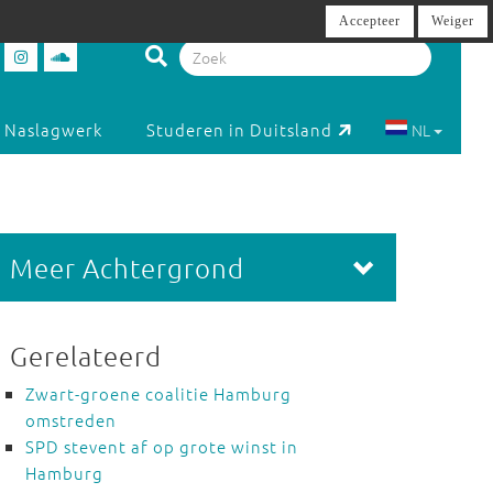
Accepteer
Weiger
Naslagwerk
Studeren in Duitsland
NL
Meer Achtergrond
Gerelateerd
Zwart-groene coalitie Hamburg
omstreden
SPD stevent af op grote winst in
Hamburg