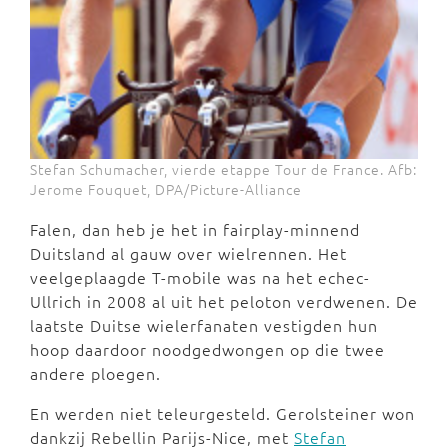
Stefan Schumacher, vierde etappe Tour de France. Afb:
Jerome Fouquet, DPA/Picture-Alliance
Falen, dan heb je het in fairplay-minnend
Duitsland al gauw over wielrennen. Het
veelgeplaagde T-mobile was na het echec-
Ullrich in 2008 al uit het peloton verdwenen. De
laatste Duitse wielerfanaten vestigden hun
hoop daardoor noodgedwongen op die twee
andere ploegen.
En werden niet teleurgesteld. Gerolsteiner won
dankzij Rebellin Parijs-Nice, met
Stefan