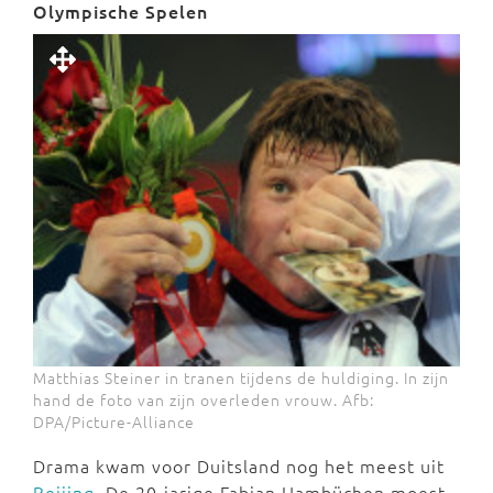
Olympische Spelen
Matthias Steiner in tranen tijdens de huldiging. In zijn
hand de foto van zijn overleden vrouw. Afb:
DPA/Picture-Alliance
Drama kwam voor Duitsland nog het meest uit
Beijing
. De 20-jarige Fabian Hambüchen moest