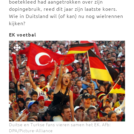
boetekleed had aangetrokken over zijn
dopingebruik, reed dit jaar zijn laatste koers.
Wie in Duitsland wil (of kan) nu nog wielrennen
kijken?
EK voetbal
Duitse en Turkse fans vieren samen het EK. Afb:
DPA/Picture-Alliance