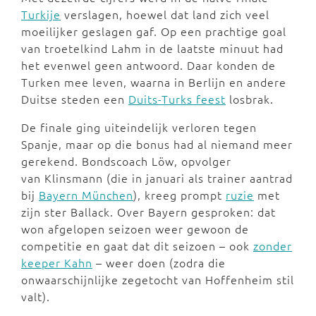
Turkije
verslagen, hoewel dat land zich veel
moeilijker geslagen gaf. Op een prachtige goal
van troetelkind Lahm in de laatste minuut had
het evenwel geen antwoord. Daar konden de
Turken mee leven, waarna in Berlijn en andere
Duitse steden een
Duits-Turks feest
losbrak.
De finale ging uiteindelijk verloren tegen
Spanje, maar op die bonus had al niemand meer
gerekend. Bondscoach Löw, opvolger
van Klinsmann (die in januari als trainer aantrad
bij
Bayern München
), kreeg prompt
ruzie
met
zijn ster Ballack. Over Bayern gesproken: dat
won afgelopen seizoen weer gewoon de
competitie en gaat dat dit seizoen – ook
zonder
keeper Kahn
– weer doen (zodra die
onwaarschijnlijke zegetocht van Hoffenheim stil
valt).