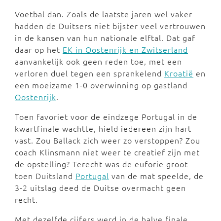
Voetbal dan. Zoals de laatste jaren wel vaker
hadden de Duitsers niet bijster veel vertrouwen
in de kansen van hun nationale elftal. Dat gaf
daar op het
EK in Oostenrijk en Zwitserland
aanvankelijk ook geen reden toe, met een
verloren duel tegen een sprankelend
Kroatië
en
een moeizame 1-0 overwinning op gastland
Oostenrijk
.
Toen favoriet voor de eindzege Portugal in de
kwartfinale wachtte, hield iedereen zijn hart
vast. Zou Ballack zich weer zo verstoppen? Zou
coach Klinsmann niet weer te creatief zijn met
de opstelling? Terecht was de euforie groot
toen Duitsland
Portugal
van de mat speelde, de
3-2 uitslag deed de Duitse overmacht geen
recht.
Met dezelfde cijfers werd in de halve finale