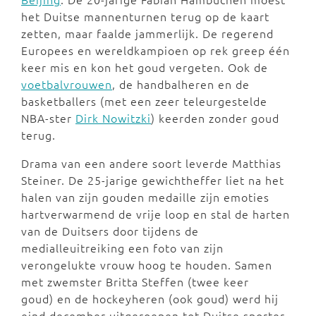
het Duitse mannenturnen terug op de kaart
zetten, maar faalde jammerlijk. De regerend
Europees en wereldkampioen op rek greep één
keer mis en kon het goud vergeten. Ook de
voetbalvrouwen
, de handbalheren en de
basketballers (met een zeer teleurgestelde
NBA-ster
Dirk Nowitzki
) keerden zonder goud
terug.
Drama van een andere soort leverde Matthias
Steiner. De 25-jarige gewichtheffer liet na het
halen van zijn gouden medaille zijn emoties
hartverwarmend de vrije loop en stal de harten
van de Duitsers door tijdens de
medialleuitreiking een foto van zijn
verongelukte vrouw hoog te houden. Samen
met zwemster Britta Steffen (twee keer
goud) en de hockeyheren (ook goud) werd hij
eind december uitgeroepen tot Duitse sporter