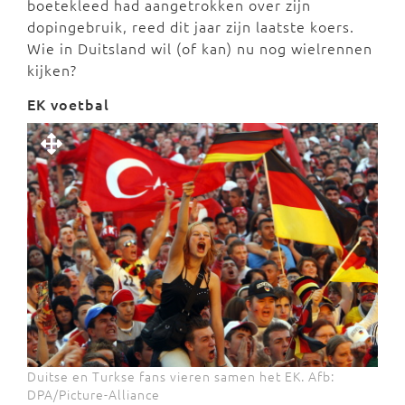
boetekleed had aangetrokken over zijn
dopingebruik, reed dit jaar zijn laatste koers.
Wie in Duitsland wil (of kan) nu nog wielrennen
kijken?
EK voetbal
Duitse en Turkse fans vieren samen het EK. Afb:
DPA/Picture-Alliance