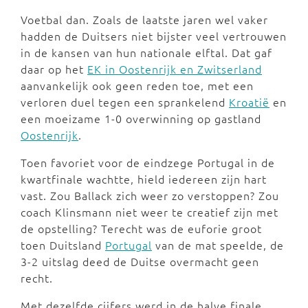
Voetbal dan. Zoals de laatste jaren wel vaker
hadden de Duitsers niet bijster veel vertrouwen
in de kansen van hun nationale elftal. Dat gaf
daar op het
EK in Oostenrijk en Zwitserland
aanvankelijk ook geen reden toe, met een
verloren duel tegen een sprankelend
Kroatië
en
een moeizame 1-0 overwinning op gastland
Oostenrijk
.
Toen favoriet voor de eindzege Portugal in de
kwartfinale wachtte, hield iedereen zijn hart
vast. Zou Ballack zich weer zo verstoppen? Zou
coach Klinsmann niet weer te creatief zijn met
de opstelling? Terecht was de euforie groot
toen Duitsland
Portugal
van de mat speelde, de
3-2 uitslag deed de Duitse overmacht geen
recht.
Met dezelfde cijfers werd in de halve finale