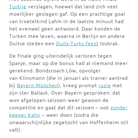
Turkije
verslagen, hoewel dat land zich veel
moeilijker geslagen gaf. Op een prachtige goal
van troetelkind Lahm in de laatste minuut had
het evenwel geen antwoord. Daar konden de
Turken mee leven, waarna in Berlijn en andere
Duitse steden een
Duits-Turks feest
losbrak.
De finale ging uiteindelijk verloren tegen
Spanje, maar op die bonus had al niemand meer
gerekend. Bondscoach Löw, opvolger
van Klinsmann (die in januari als trainer aantrad
bij
Bayern München
), kreeg prompt
ruzie
met
zijn ster Ballack. Over Bayern gesproken: dat
won afgelopen seizoen weer gewoon de
competitie en gaat dat dit seizoen – ook
zonder
keeper Kahn
– weer doen (zodra die
onwaarschijnlijke zegetocht van Hoffenheim stil
valt).