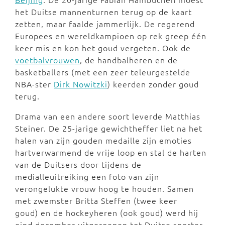
het Duitse mannenturnen terug op de kaart
zetten, maar faalde jammerlijk. De regerend
Europees en wereldkampioen op rek greep één
keer mis en kon het goud vergeten. Ook de
voetbalvrouwen
, de handbalheren en de
basketballers (met een zeer teleurgestelde
NBA-ster
Dirk Nowitzki
) keerden zonder goud
terug.
Drama van een andere soort leverde Matthias
Steiner. De 25-jarige gewichtheffer liet na het
halen van zijn gouden medaille zijn emoties
hartverwarmend de vrije loop en stal de harten
van de Duitsers door tijdens de
medialleuitreiking een foto van zijn
verongelukte vrouw hoog te houden. Samen
met zwemster Britta Steffen (twee keer
goud) en de hockeyheren (ook goud) werd hij
eind december uitgeroepen tot Duitse sporter