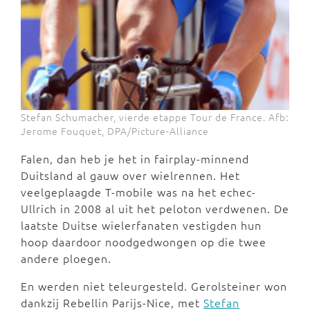
Stefan Schumacher, vierde etappe Tour de France. Afb:
Jerome Fouquet, DPA/Picture-Alliance
Falen, dan heb je het in fairplay-minnend
Duitsland al gauw over wielrennen. Het
veelgeplaagde T-mobile was na het echec-
Ullrich in 2008 al uit het peloton verdwenen. De
laatste Duitse wielerfanaten vestigden hun
hoop daardoor noodgedwongen op die twee
andere ploegen.
En werden niet teleurgesteld. Gerolsteiner won
dankzij Rebellin Parijs-Nice, met
Stefan