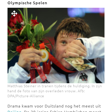
Olympische Spelen
Matthias Steiner in tranen tijdens de huldiging. In zijn
hand de foto van zijn overleden vrouw. Afb:
DPA/Picture-Alliance
Drama kwam voor Duitsland nog het meest uit
Beijing
. De 20-jarige Fabian Hambüchen moest