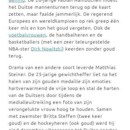
het Duitse mannenturnen terug op de kaart
zetten, maar faalde jammerlijk. De regerend
Europees en wereldkampioen op rek greep één
keer mis en kon het goud vergeten. Ook de
voetbalvrouwen
, de handbalheren en de
basketballers (met een zeer teleurgestelde
NBA-ster
Dirk Nowitzki
) keerden zonder goud
terug.
Drama van een andere soort leverde Matthias
Steiner. De 25-jarige gewichtheffer liet na het
halen van zijn gouden medaille zijn emoties
hartverwarmend de vrije loop en stal de harten
van de Duitsers door tijdens de
medialleuitreiking een foto van zijn
verongelukte vrouw hoog te houden. Samen
met zwemster Britta Steffen (twee keer
goud) en de hockeyheren (ook goud) werd hij
eind december uitgeroepen tot Duitse sporter