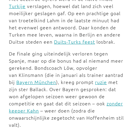
Turkije
verslagen, hoewel dat land zich veel
moeilijker geslagen gaf. Op een prachtige goal
van troetelkind Lahm in de laatste minuut had
het evenwel geen antwoord. Daar konden de
Turken mee leven, waarna in Berlijn en andere
Duitse steden een
Duits-Turks feest
losbrak.
De finale ging uiteindelijk verloren tegen
Spanje, maar op die bonus had al niemand meer
gerekend. Bondscoach Löw, opvolger
van Klinsmann (die in januari als trainer aantrad
bij
Bayern München
), kreeg prompt
ruzie
met
zijn ster Ballack. Over Bayern gesproken: dat
won afgelopen seizoen weer gewoon de
competitie en gaat dat dit seizoen – ook
zonder
keeper Kahn
– weer doen (zodra die
onwaarschijnlijke zegetocht van Hoffenheim stil
valt).