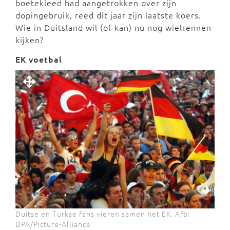
boetekleed had aangetrokken over zijn
dopingebruik, reed dit jaar zijn laatste koers.
Wie in Duitsland wil (of kan) nu nog wielrennen
kijken?
EK voetbal
Duitse en Turkse fans vieren samen het EK. Afb:
DPA/Picture-Alliance