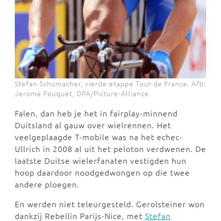
Stefan Schumacher, vierde etappe Tour de France. Afb:
Jerome Fouquet, DPA/Picture-Alliance
Falen, dan heb je het in fairplay-minnend
Duitsland al gauw over wielrennen. Het
veelgeplaagde T-mobile was na het echec-
Ullrich in 2008 al uit het peloton verdwenen. De
laatste Duitse wielerfanaten vestigden hun
hoop daardoor noodgedwongen op die twee
andere ploegen.
En werden niet teleurgesteld. Gerolsteiner won
dankzij Rebellin Parijs-Nice, met
Stefan