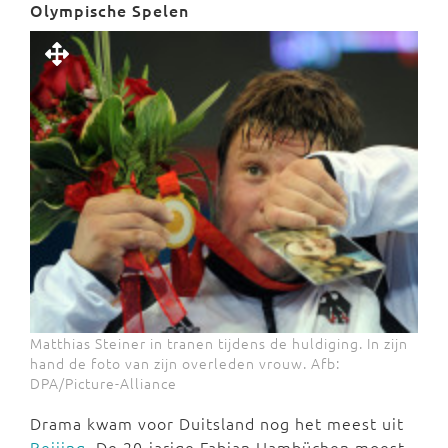
Olympische Spelen
Matthias Steiner in tranen tijdens de huldiging. In zijn
hand de foto van zijn overleden vrouw. Afb:
DPA/Picture-Alliance
Drama kwam voor Duitsland nog het meest uit
Beijing
. De 20-jarige Fabian Hambüchen moest