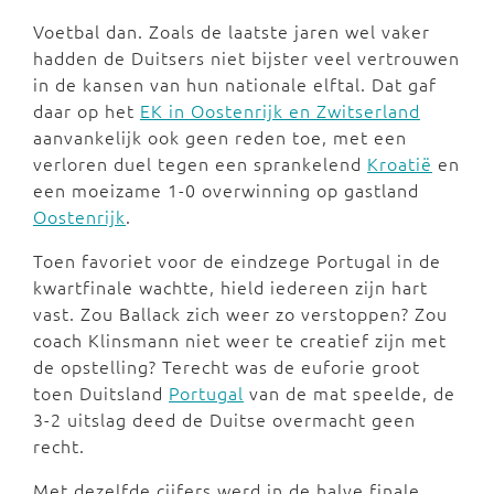
Voetbal dan. Zoals de laatste jaren wel vaker
hadden de Duitsers niet bijster veel vertrouwen
in de kansen van hun nationale elftal. Dat gaf
daar op het
EK in Oostenrijk en Zwitserland
aanvankelijk ook geen reden toe, met een
verloren duel tegen een sprankelend
Kroatië
en
een moeizame 1-0 overwinning op gastland
Oostenrijk
.
Toen favoriet voor de eindzege Portugal in de
kwartfinale wachtte, hield iedereen zijn hart
vast. Zou Ballack zich weer zo verstoppen? Zou
coach Klinsmann niet weer te creatief zijn met
de opstelling? Terecht was de euforie groot
toen Duitsland
Portugal
van de mat speelde, de
3-2 uitslag deed de Duitse overmacht geen
recht.
Met dezelfde cijfers werd in de halve finale