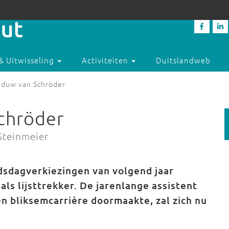
& Uitwisseling
Activiteiten
Duitslandweb
aduw van Schröder
chröder
Steinmeier
dsdagverkiezingen van volgend jaar
ls lijsttrekker. De jarenlange assistent
en bliksemcarrière doormaakte, zal zich nu