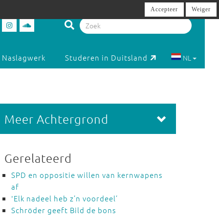
Accepteer
Weiger
Naslagwerk
Studeren in Duitsland
NL
Meer Achtergrond
Gerelateerd
SPD en oppositie willen van kernwapens
af
'Elk nadeel heb z’n voordeel’
Schröder geeft Bild de bons