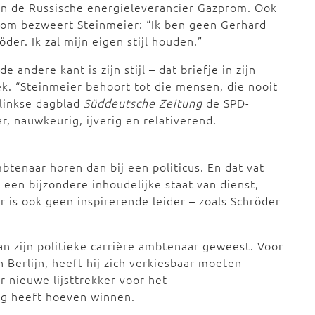
an de Russische energieleverancier Gazprom. Ook
om bezweert Steinmeier: “Ik ben geen Gerhard
öder. Ik zal mijn eigen stijl houden.”
de andere kant is zijn stijl – dat briefje in zijn
k. “Steinmeier behoort tot die mensen, die nooit
-linkse dagblad
Süddeutsche Zeitung
de SPD-
, nauwkeurig, ijverig en relativerend.
btenaar horen dan bij een politicus. En dat vat
een bijzondere inhoudelijke staat van dienst,
 is ook geen inspirerende leider – zoals Schröder
an zijn politieke carrière ambtenaar geweest. Voor
 Berlijn, heeft hij zich verkiesbaar moeten
ar nieuwe lijsttrekker voor het
ng heeft hoeven winnen.