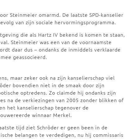
door Steinmeier omarmd. De laatste SPD-kanselier
evolg van zijn sociale hervormingsprogramma.
geving die als Hartz IV bekend is komen te staan,
 val. Steinmeier was een van de voornaamste
ordt daar dus – ondanks de inmiddels verklaarde
 mee geassocieerd.
ens, maar zeker ook na zijn kanselierschap viel
öder bovendien niet in de smaak door zijn
otische optredens. Zo claimde hij ondanks zijn
ies na de verkiezingen van 2005 zonder blikken of
en het kanselierschap tegenover de
bouwereerde winnaar Merkel.
aatste tijd ziet Schröder er geen been in de
ische belangen te verdedigen, nu hij commissaris