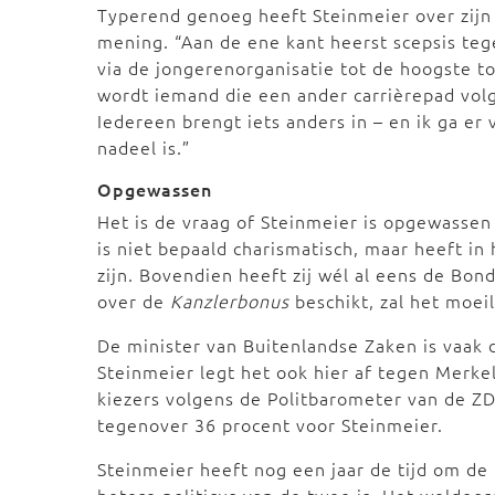
Typerend genoeg heeft Steinmeier over zijn
mening. “Aan de ene kant heerst scepsis tege
via de jongerenorganisatie tot de hoogste t
wordt iemand die een ander carrièrepad volgt
Iedereen brengt iets anders in – en ik ga er 
nadeel is.”
Opgewassen
Het is de vraag of Steinmeier is opgewassen
is niet bepaald charismatisch, maar heeft in
zijn. Bovendien heeft zij wél al eens de B
over de
Kanzlerbonus
beschikt, zal het moeil
De minister van Buitenlandse Zaken is vaak d
Steinmeier legt het ook hier af tegen Merke
kiezers volgens de Politbarometer van de ZD
tegenover 36 procent voor Steinmeier.
Steinmeier heeft nog een jaar de tijd om de 