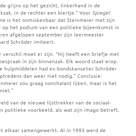
de grijns op het gezicht, linkerhand in de
kzak, in de rechter een biertje.” Voor
Spiegel
ine
is het onmiskenbaar dat Steinmeier met zijn
 op het podium van een politieke bijeenkomst in
ren afgelopen september zijn leermeester
ard Schröder imiteert.
 verschil moet er zijn. “Hij heeft een briefje met
oespraak in zijn binnenzak. Elk woord staat erop.
e hulpmiddelen had ex-bondskanselier Schröder
optredens dan weer niet nodig.” Conclusie:
inmeier zou graag nonchalant lijken, maar is het
niet.”
ld van de nieuwe lijsttrekker van de sociaal-
n politieke voorbeeld, als wat zijn imago betreft.
t elkaar samengewerkt. Al in 1993 werd de