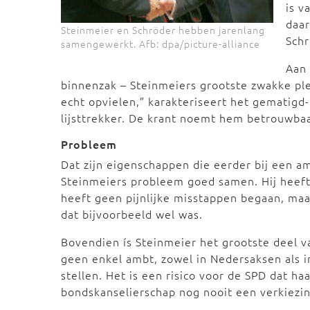
is v
daar
Steinmeier en Schröder hebben jarenlang
Schr
samengewerkt. Afb: dpa/picture-alliance
Aan 
binnenzak – Steinmeiers grootste zwakke ple
echt opvielen,” karakteriseert het gematigd
lijsttrekker. De krant noemt hem betrouwbaar
Probleem
Dat zijn eigenschappen die eerder bij een am
Steinmeiers probleem goed samen. Hij heeft 
heeft geen pijnlijke misstappen begaan, maar
dat bijvoorbeeld wel was.
Bovendien ís Steinmeier het grootste deel v
geen enkel ambt, zowel in Nedersaksen als in
stellen. Het is een risico voor de SPD dat ha
bondskanselierschap nog nooit een verkiezi