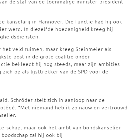
van de staf van de toenmalige minister-president
de kanselarij in Hannover. Die functie had hij ook
ier werd. In diezelfde hoedanigheid kreeg hij
igheidsdiensten.
 het veld ruimen, maar kreeg Steinmeier als
kste post in de grote coalitie onder
tie bekleedt hij nog steeds, maar zijn ambities
 zich op als lijsttrekker van de SPD voor de
id. Schröder stelt zich in aanloop naar de
protégé. “Met niemand heb ik zo nauw en vertrouwd
selier.
ekkerschap, maar ook het ambt van bondskanselier
 boodschap zal hij ook bij