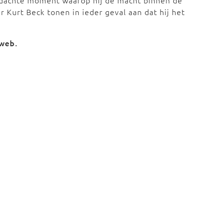
ordachte moment waarop hij de macht binnen de
er Kurt Beck tonen in ieder geval aan dat hij het
dweb.