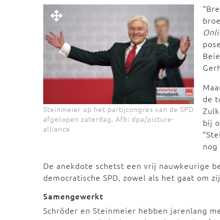
“Bre
broe
Onl
pose
Beie
Gerh
Maar
de t
Steinmeier op het partijcongres van de SPD
Zulk
afgelopen zaterdag. Afb: dpa/picture-
bij 
alliance
“Ste
nog 
De anekdote schetst een vrij nauwkeurige bee
democratische SPD, zowel als het gaat om zij
Samengewerkt
Schröder en Steinmeier hebben jarenlang me