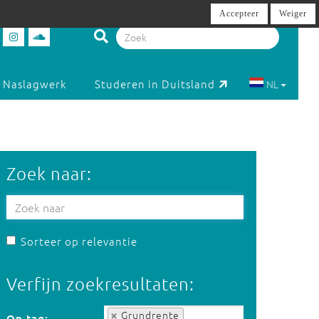
Accepteer
Weiger
Naslagwerk
Studeren in Duitsland
NL
Zoek naar:
Sorteer op relevantie
Verfijn zoekresultaten:
Op tag:
Grundrente
Op tag: