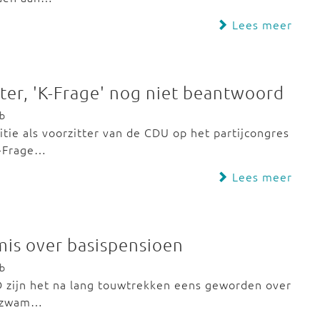
Lees meer
tter, 'K-Frage' nog niet beantwoord
eb
ie als voorzitter van de CDU op het partijcongres
K-Frage…
Lees meer
mis over basispensioen
eb
 zijn het na lang touwtrekken eens geworden over
ijtzwam…