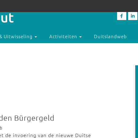
& Uitwisseling
Activiteiten
Duitslandweb
den Bürgergeld
eb
 de invoering van de nieuwe Duitse