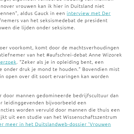
nover vrouwen kan ik hier in Duitsland niet
ennen", aldus Gauck in een
interview met Der
iefnemers van het seksismedebat de president
uwen die lijden onder seksisme.
vloer voorkomt, komt door de machtsverhoudingen
iatiefnemer van het #aufschrei-debat Anne Wizorek
derzoek
. “Zeker als je in opleiding bent, een
a je onder druk je mond te houden.” Bovendien mist
in open over dit soort ervaringen kan worden
er door mannen gedomineerde bedrijfscultuur dan
or leidinggevenden bijvoorbeeld een
uncties worden vervuld door mannen die thuis een
ijkt uit een studie van het Wissenschaftszentrum
er meer in het Duitslandweb-dossier 'Vrouwen