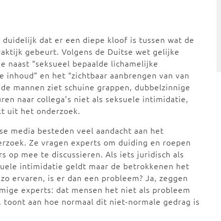
duidelijk dat er een diepe kloof is tussen wat de
raktijk gebeurt. Volgens de Duitse wet gelijke
ie naast “seksueel bepaalde lichamelijke
 inhoud” en het “zichtbaar aanbrengen van van
n de mannen ziet schuine grappen, dubbelzinnige
en naar collega’s niet als seksuele intimidatie,
kt uit het onderzoek.
se media besteden veel aandacht aan het
rzoek. Ze vragen experts om duiding en roepen
rs op mee te discussieren. Als iets juridisch als
uele intimidatie geldt maar de betrokkenen het
 zo ervaren, is er dan een probleem? Ja, zeggen
ige experts: dat mensen het niet als probleem
, toont aan hoe normaal dit niet-normale gedrag is