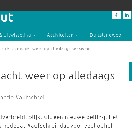
& Uitwisseling
Activiteiten
Duitslandweb
richt aandacht weer op alledaags seksisme
acht weer op alledaags
actie #aufschrei
verbreid, blijkt uit een nieuwe peiling. Het
smedebat #aufschrei, dat voor veel ophef