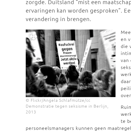
zorgde. Duitsland “mist een maatschap
ervaringen kan worden gesproken”. Ee
verandering in brengen.
Mee
en 
die 
inti
van 
seks
werk
daar
peil
over
© Flickr/Angela Schlafmütze/cc
Demonstratie tegen seksisme in Berlijn,
Rui
2013
werk
te 
personeelsmanagers kunnen geen maatrege