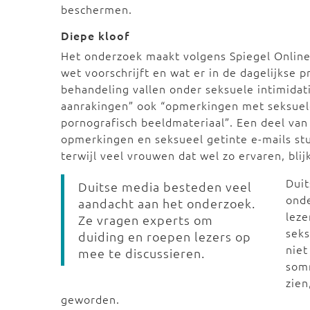
beschermen.
Diepe kloof
Het onderzoek maakt volgens Spiegel Online 
wet voorschrijft en wat er in de dagelijkse p
behandeling vallen onder seksuele intimidat
aanrakingen” ook “opmerkingen met seksuele
pornografisch beeldmateriaal”. Een deel va
opmerkingen en seksueel getinte e-mails stur
terwijl veel vrouwen dat wel zo ervaren, blij
Duit
Duitse media besteden veel
onde
aandacht aan het onderzoek.
leze
Ze vragen experts om
seks
duiding en roepen lezers op
niet
mee te discussieren.
somm
zien
geworden.