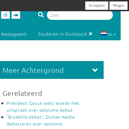
Accepteer
Weiger
Naslagwerk
Studeren in Duitsland
NL
Meer Achtergrond
Gerelateerd
President Gauck wekt woede met
uitspraak over seksisme-debat
'Brüderle-debat': Duitse media
debatteren over seksisme