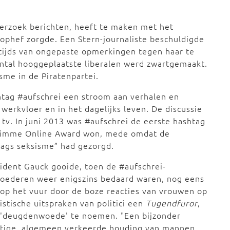
derzoek berichten, heeft te maken met het
 ophef zorgde. Een Stern-journaliste beschuldigde
stijds van ongepaste opmerkingen tegen haar te
ntal hooggeplaatste liberalen werd zwartgemaakt.
sme in de Piratenpartei.
htag #aufschrei een stroom aan verhalen en
 werkvloer en in het dagelijks leven. De discussie
tv. In juni 2013 was #aufschrei de eerste hashtag
rimme Online Award won, mede omdat de
daags seksisme” had gezorgd.
ident Gauck gooide, toen de #aufschrei-
oederen weer enigszins bedaard waren, nog eens
 op het vuur door de boze reacties van vrouwen op
istische uitspraken van politici een
Tugendfuror
,
 'deugdenwoede' te noemen. "Een bijzonder
stige, algemeen verkeerde houding van mannen