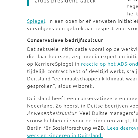
aldus president Gauck
tege
herk
Spiegel
. In een open brief verweten initiat
vervolgens een gebrek aan respect voor vro
Conservatieve bedrijfscultuur
Dat seksuele intimidatie vooral op de werk
die daar heersen, zegt media-expert en init
op KarriereSpiegel in
reactie op het ADS-on
tijdelijk contract hebt of deeltijd werkt, st
Duitsland "een maatschappelijk klimaat waar
gesproken", aldus Wizorek.
Duitsland heeft een conservatievere en me
Nederland. Zo heerst in Duitse bedrijven vo
Anwesenheitskultur
. Veel Duitse managersf
vrouw hebben die voor de kinderen zorgt, bl
Berlin für Sozialforschung WZB.
Lees daarov
werk en kinderen in Duitsland'