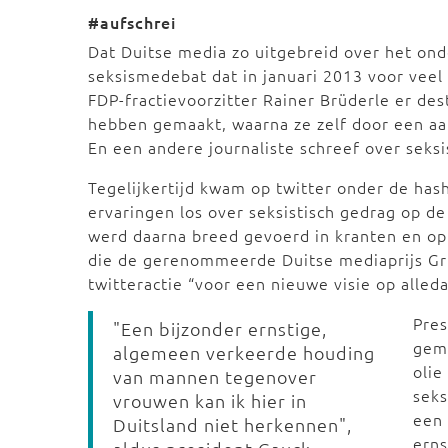
#aufschrei
Dat Duitse media zo uitgebreid over het on
seksismedebat dat in januari 2013 voor veel
FDP-fractievoorzitter Rainer Brüderle er de
hebben gemaakt, waarna ze zelf door een aa
En een andere journaliste schreef over seksi
Tegelijkertijd kwam op twitter onder de has
ervaringen los over seksistisch gedrag op de
werd daarna breed gevoerd in kranten en op 
die de gerenommeerde Duitse mediaprijs G
twitteractie “voor een nieuwe visie op alle
Pres
"Een bijzonder ernstige,
gem
algemeen verkeerde houding
olie
van mannen tegenover
seks
vrouwen kan ik hier in
een
Duitsland niet herkennen",
ern