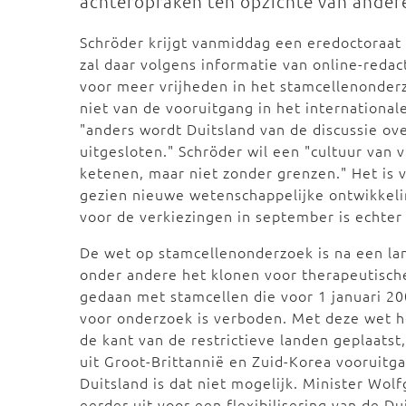
achteropraken ten opzichte van ander
Schröder krijgt vanmiddag een eredoctoraat 
zal daar volgens informatie van online-reda
voor meer vrijheden in het stamcellenonder
niet van de vooruitgang in het international
"anders wordt Duitsland van de discussie ov
uitgesloten." Schröder wil een "cultuur van 
ketenen, maar niet zonder grenzen." Het is 
gezien nieuwe wetenschappelijke ontwikkel
voor de verkiezingen in september is echter 
De wet op stamcellenonderzoek is na een la
onder andere het klonen voor therapeutisch
gedaan met stamcellen die voor 1 januari 20
voor onderzoek is verboden. Met deze wet hee
de kant van de restrictieve landen geplaats
uit Groot-Brittannië en Zuid-Korea vooruitg
Duitsland is dat niet mogelijk. Minister Wo
eerder uit voor een flexibilisering van de Dui