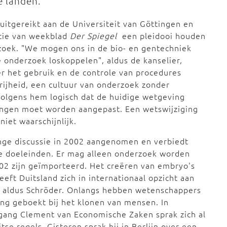
e landen.
uitgereikt aan de Universiteit van Göttingen en
ctie van weekblad
Der
Spiegel
een pleidooi houden
zoek. "We mogen ons in de bio- en gentechniek
e onderzoek loskoppelen", aldus de kanselier,
er het gebruik en de controle van procedures
vrijheid, een cultuur van onderzoek zonder
volgens hem logisch dat de huidige wetgeving
ingen moet worden aangepast. Een wetswijziging
niet waarschijnlijk.
nge discussie in 2002 aangenomen en verbiedt
e doeleinden. Er mag alleen onderzoek worden
02 zijn geïmporteerd. Het creëren van embryo's
ft Duitsland zich in internationaal opzicht aan
t, aldus Schröder. Onlangs hebben wetenschappers
ang geboekt bij het klonen van mensen. In
lfgang Clement van Economische Zaken sprak zich al
tse regels. Gisteren sprak hij in Berlijn over een