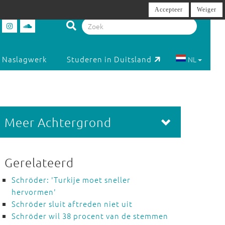
Accepteer
Weiger
Naslagwerk
Studeren in Duitsland
NL
Meer Achtergrond
Gerelateerd
Schröder: 'Turkije moet sneller
hervormen'
Schröder sluit aftreden niet uit
Schröder wil 38 procent van de stemmen