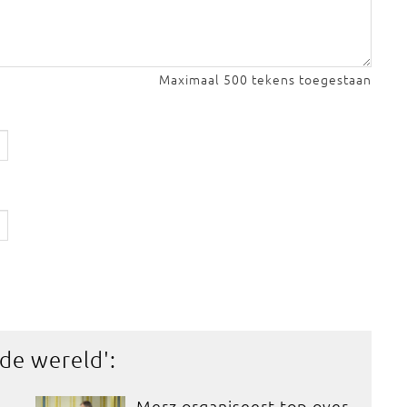
Maximaal 500 tekens toegestaan
 de wereld
':
Merz organiseert top over