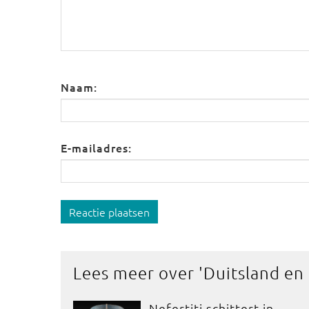
Naam:
E-mailadres:
Reactie plaatsen
Lees meer over '
Duitsland en
Nefertiti schittert in