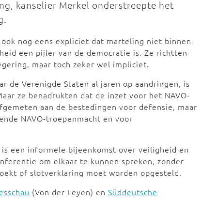
g, kanselier Merkel onderstreepte het
g.
ook nog eens expliciet dat marteling niet binnen
eid een pijler van de democratie is. Ze richtten
regering, maar toch zeker wel impliciet.
 de Verenigde Staten al jaren op aandringen, is
Maar ze benadrukten dat de inzet voor het NAVO-
fgemeten aan de bestedingen voor defensie, maar
erende NAVO-troepenmacht en voor
 is een informele bijeenkomst over veiligheid en
onferentie om elkaar te kunnen spreken, zonder
oekt of slotverklaring moet worden opgesteld.
esschau
(Von der Leyen) en
Süddeutsche