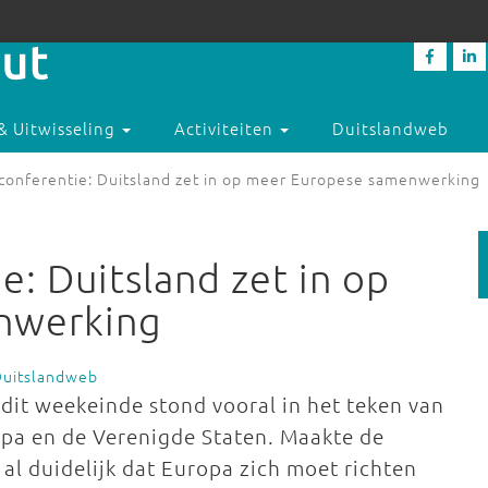
& Uitwisseling
Activiteiten
Duitslandweb
sconferentie: Duitsland zet in op meer Europese samenwerking
e: Duitsland zet in op
nwerking
Duitslandweb
dit weekeinde stond vooral in het teken van
pa en de Verenigde Staten. Maakte de
al duidelijk dat Europa zich moet richten