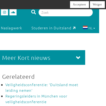
Accepteer
Weiger
Naslagwerk
Studeren in Duitsland
NL
Meer Kort nieuws
Gerelateerd
Veiligheidsconferentie: 'Duitsland moet
leiding nemen'
Regeringsleiders in München voor
veiligheidsconferentie