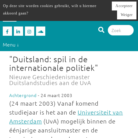
Op deze site worden cookies gebruikt, wilt u hiermee
Accepteer
akkoord gaan?
Weiger
Menu ↓
"Duitsland: spil in de
internationale politiek"
Nieuwe Geschiedenismaster
Duitslandstudies aan de UvA
Achtergrond
- 24 maart 2003
(24 maart 2003) Vanaf komend
studiejaar is het aan de
Universiteit van
Amsterdam
(UvA) mogelijk binnen de
éénjarige aansluitmaster en de