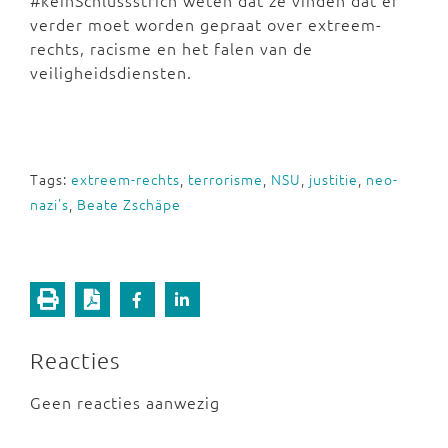
#keinSchlussstrich weten dat ze vinden dat er
verder moet worden gepraat over extreem-
rechts, racisme en het falen van de
veiligheidsdiensten.
Tags:
extreem-rechts
,
terrorisme
,
NSU
,
justitie
,
neo-
nazi's
,
Beate Zschäpe
Reacties
Geen reacties aanwezig