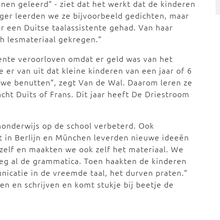
nnen geleerd” - ziet dat het werkt dat de kinderen
ger leerden we ze bijvoorbeeld gedichten, maar
er een Duitse taalassistente gehad. Van haar
h lesmateriaal gekregen.”
tente veroorloven omdat er geld was van het
 er van uit dat kleine kinderen van een jaar of 6
n we benutten”, zegt Van de Wal. Daarom leren ze
acht Duits of Frans. Dit jaar heeft De Driestroom
onderwijs op de school verbeterd. Ook
t in Berlijn en München leverden nieuwe ideeën
 zelf en maakten we ook zelf het materiaal. We
roeg al de grammatica. Toen haakten de kinderen
icatie in de vreemde taal, het durven praten.”
en en schrijven en komt stukje bij beetje de