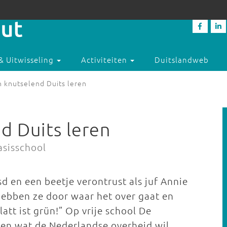
& Uitwisseling
Activiteiten
Duitslandweb
 knutselend Duits leren
d Duits leren
asisschool
d en een beetje verontrust als juf Annie
 hebben ze door waar het over gaat en
att ist grün!” Op vrije school De
ren wat de Nederlandse overheid wil