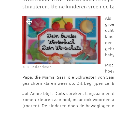
stimuleren: kleine kinderen vreemde ta
Als 
groe
ocht
kind
een 
geho
baby
Met 
© Duitslandweb
hoev
Papa, die Mama, Saar, die Schwester von Saar,
gezichten klaren weer op. Dit begrijpen ze. 
Juf Annie blijft Duits spreken, langzaam en d
komen kleuren aan bod, maar ook woorden al
(roeren). De kinderen doen de bewegingen n