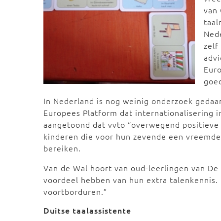
van
taal
Nede
zelf
advi
Eur
goed
In Nederland is nog weinig onderzoek gedaan
Europees Platform dat internationalisering i
aangetoond dat vvto “overwegend positieve e
kinderen die voor hun zevende een vreemde 
bereiken.
Van de Wal hoort van oud-leerlingen van De
voordeel hebben van hun extra talenkennis. 
voortborduren.”
Duitse taalassistente