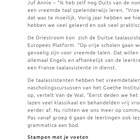
Juf Annie – “Ik heb zelf nog Duits van de no
een vreemde taal spelenderwijs leren. “Vroe
dat was te moeilijk. Vorig jaar hebben we hi
hebben we veel geleerd en ook veel praktisc
De Driestroom kon zich de Duitse taalassis
Europees Platform. “Op vrije scholen gaan we
gevoelig zijn voor vreemde talen. Dat wille
allemaal Engels en afhankelijk van de leerkr
een Franse taalassistente in dienst.
De taalassistenten hebben het vreemdetalen
nascholingscursussen van het Goethe Institu
op, vertelt Van de Wal. “Eerst deden we het
lazen veel klassikaal en behandelden vrij v
eerder af. Nu richten we ons meer op commun
Pas vanaf groep 6 gaan de leerlingen ook lez
grammatica aan bod.
Stampen met je voeten