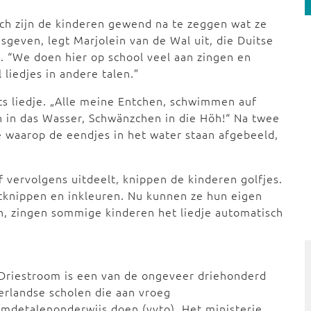
ch zijn de kinderen gewend na te zeggen wat ze
sgeven, legt Marjolein van de Wal uit, die Duitse
8. “We doen hier op school veel aan zingen en
 liedjes in andere talen.”
its liedje. „Alle meine Entchen, schwimmen auf
in das Wasser, Schwänzchen in die Höh!“ Na twee
 waarop de eendjes in het water staan afgebeeld,
f vervolgens uitdeelt, knippen de kinderen golfjes.
itknippen en inkleuren. Nu kunnen ze hun eigen
n, zingen sommige kinderen het liedje automatisch
Driestroom is een van de ongeveer driehonderd
rlandse scholen die aan vroeg
mdetalenonderwijs doen (vvto). Het ministerie