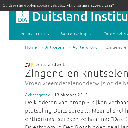
Op deze site worden cookies gebruikt, wilt u hiermee akkoord gaan?
Het instituut
Wetenschap
Onderwijs 
Home
Artikelen
Achtergrond
Zingend en
Duitslandweb
Zingend en knutselen
Vroeg vreemdetalenonderwijs op de b
Achtergrond
- 13 oktober 2010
De kinderen van groep 3 kijken verbaas
plotseling Duits spreekt. Maar al snel
enthousiast spreken ze haar na: “Das Bl
Driestroom in Den Bosch doen ze al ja