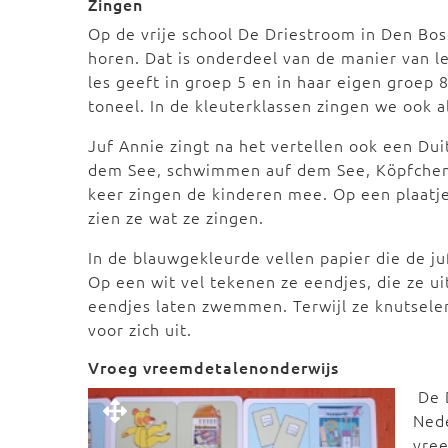
Zingen
Op de vrije school De Driestroom in Den Bos
horen. Dat is onderdeel van de manier van le
les geeft in groep 5 en in haar eigen groep 
toneel. In de kleuterklassen zingen we ook al
Juf Annie zingt na het vertellen ook een Du
dem See, schwimmen auf dem See, Köpfchen 
keer zingen de kinderen mee. Op een plaatje
zien ze wat ze zingen.
In de blauwgekleurde vellen papier die de ju
Op een wit vel tekenen ze eendjes, die ze u
eendjes laten zwemmen. Terwijl ze knutsele
voor zich uit.
Vroeg vreemdetalenonderwijs
De 
Nede
vree