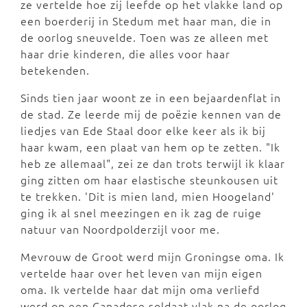
ze vertelde hoe zij leefde op het vlakke land op
een boerderij in Stedum met haar man, die in
de oorlog sneuvelde. Toen was ze alleen met
haar drie kinderen, die alles voor haar
betekenden.
Sinds tien jaar woont ze in een bejaardenflat in
de stad. Ze leerde mij de poëzie kennen van de
liedjes van Ede Staal door elke keer als ik bij
haar kwam, een plaat van hem op te zetten. "Ik
heb ze allemaal", zei ze dan trots terwijl ik klaar
ging zitten om haar elastische steunkousen uit
te trekken. 'Dit is mien land, mien Hoogeland'
ging ik al snel meezingen en ik zag de ruige
natuur van Noordpolderzijl voor me.
Mevrouw de Groot werd mijn Groningse oma. Ik
vertelde haar over het leven van mijn eigen
oma. Ik vertelde haar dat mijn oma verliefd
werd op een Canadese soldaat vlak na de oorlog