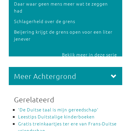
Daar waar geen mens meer wat te zeggen
had
Schlagerheld over de grens
Beijering krijgt de grens open voor een liter
jenever
Bekijk meer in deze serie
Meer Achtergrond
Gerelateerd
'De Duitse taal is mijn gereedschap'
Leestips Duitstalige kinderboeken
Gratis treinkaartjes ter ere van Frans-Duitse
vriendschap