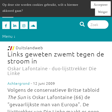
Op deze site worden cookies gebruikt, wilt u hiermee
Accepteer
akkoord gaan?
Weiger
Menu ↓
Duitslandweb
Links geweten zwemt tegen de
stroom in
Oskar Lafontaine - duo-lijsttrekker Die
Linke
Achtergrond
- 12 juni 2009
Volgens de conservatieve Britse tabloid
The Sun
is Oskar Lafontaine (66) de
“gevaarlijkste man van Europa”. De
lijsttrekker van Die Linke maakt er geen