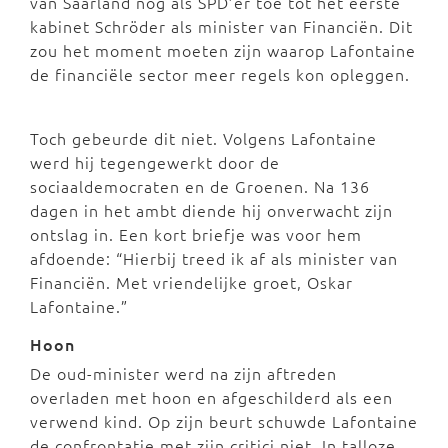
van Saarland nog als SPD’er toe tot het eerste
kabinet Schröder als minister van Financiën. Dit
zou het moment moeten zijn waarop Lafontaine
de financiële sector meer regels kon opleggen.
Toch gebeurde dit niet. Volgens Lafontaine
werd hij tegengewerkt door de
sociaaldemocraten en de Groenen. Na 136
dagen in het ambt diende hij onverwacht zijn
ontslag in. Een kort briefje was voor hem
afdoende: “Hierbij treed ik af als minister van
Financiën. Met vriendelijke groet, Oskar
Lafontaine.”
Hoon
De oud-minister werd na zijn aftreden
overladen met hoon en afgeschilderd als een
verwend kind. Op zijn beurt schuwde Lafontaine
de confrontatie met zijn critici niet. In talloze