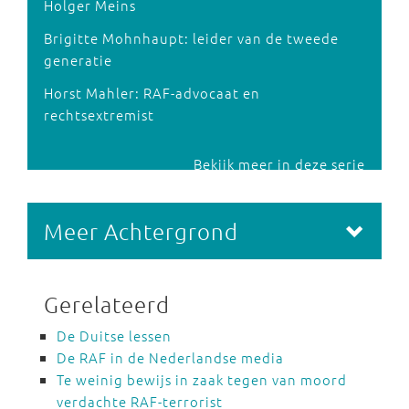
Holger Meins
Brigitte Mohnhaupt: leider van de tweede
generatie
Horst Mahler: RAF-advocaat en
rechtsextremist
Bekijk meer in deze serie
Meer Achtergrond
Gerelateerd
De Duitse lessen
De RAF in de Nederlandse media
Te weinig bewijs in zaak tegen van moord
verdachte RAF-terrorist