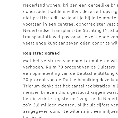
Nederland wonen, krijgen een dergelijke bri
donorcodicil wilde invullen, deze zelf opvra
niet praktisch dit pasje altijd bij je te moe
voortaan in een centraal donorregister vast 
Nederlandse Transplantatie Stichting (NTS) ui
transplantatiewet pas vanaf je zestiende voo
veertiende kunt aangeven géén donor te will
Registratiegraad
Met het versturen van donorformulieren wil 
verhogen. Ruim 70 procent van de Duitsers is 
een opiniepeiling van de Deutsche Stiftung 
20 procent van de Duitse bevolking deze ke
Trierum denkt dat het aantal registraties i
mensen brieven thuis gestuurd krijgen waarop
bereid zich te registeren,” zegt ze. In Neder
zo’n 5,6 miljoen mensen, blijkt uit cijfers v
aangegeven donor te willen zijn, een miljoen
beslissen.