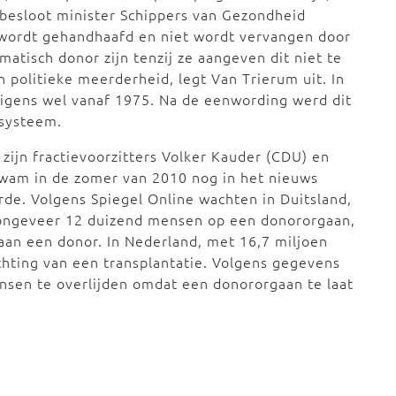
nd besloot minister Schippers van Gezondheid
 wordt gehandhaafd en niet wordt vervangen door
matisch donor zijn tenzij ze aangeven dit niet te
n politieke meerderheid, legt Van Trierum uit. In
rigens wel vanaf 1975. Na de eenwording werd dit
-systeem.
 zijn fractievoorzitters Volker Kauder (CDU) en
kwam in de zomer van 2010 nog in het nieuws
rde. Volgens Spiegel Online wachten in Duitsland,
ks ongeveer 12 duizend mensen op een donororgaan,
aan een donor. In Nederland, met 16,7 miljoen
chting van een transplantatie. Volgens gegevens
nsen te overlijden omdat een donororgaan te laat