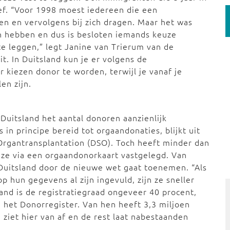
ef. “Voor 1998 moest iedereen die een
gen en vervolgens bij zich dragen. Maar het was
ten hebben en dus is besloten iemands keuze
te leggen,” legt Janine van Trierum van de
t. In Duitsland kun je er volgens de
r kiezen donor te worden, terwijl je vanaf je
en zijn.
Duitsland het aantal donoren aanzienlijk
in principe bereid tot orgaandonaties, blijkt uit
Organtransplantation (DSO). Toch heeft minder dan
uze via een orgaandonorkaart vastgelegd. Van
n Duitsland door de nieuwe wet gaat toenemen. “Als
 hun gegevens al zijn ingevuld, zijn ze sneller
land is de registratiegraad ongeveer 40 procent,
an het Donorregister. Van hen heeft 3,3 miljoen
 ziet hier van af en de rest laat nabestaanden