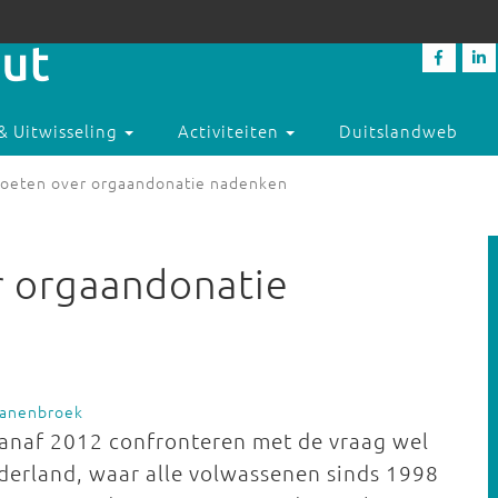
& Uitwisseling
Activiteiten
Duitslandweb
moeten over orgaandonatie nadenken
r orgaandonatie
ranenbroek
anaf 2012 confronteren met de vraag wel
derland, waar alle volwassenen sinds 1998