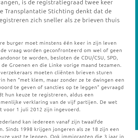
vangen, is de registratiegraad twee keer
e Transplantatie Stichting denkt dat de
gistreren zich sneller als ze brieven thuis
re burger moet minstens één keer in zijn leven
 de vraag worden geconfronteerd om wel of geen
aandonor te worden, besloten de CDU/CSU, SPD,
 de Groenen en die Linke vorige maand tezamen.
verzekeraars moeten cliënten brieven sturen
in hen “met klem, maar zonder ze te dwingen een
oord te geven of sancties op te leggen” gevraagd
t hun keuze te registreren, aldus een
menlijke verklaring van de vijf partijen. De wet
 voor 1 juli 2012 zijn ingevoerd.
ederland kan iedereen vanaf zijn twaalfde
. Sinds 1998 krijgen jongeren als ze 18 zijn een
euze vast te leggen. Ook immigranten die 3 jaar in