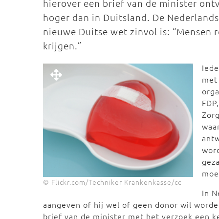
hierover een brief van de minister ont
hoger dan in Duitsland. De Nederlands
nieuwe Duitse wet zinvol is: “Mensen re
krijgen.”
Iede
met
org
FDP,
Zorg
waar
antw
word
geza
moet
© Flickr.com/Techniker Krankenkasse/cc
In N
aangeven of hij wel of geen donor wil worden
brief van de minister met het verzoek een k