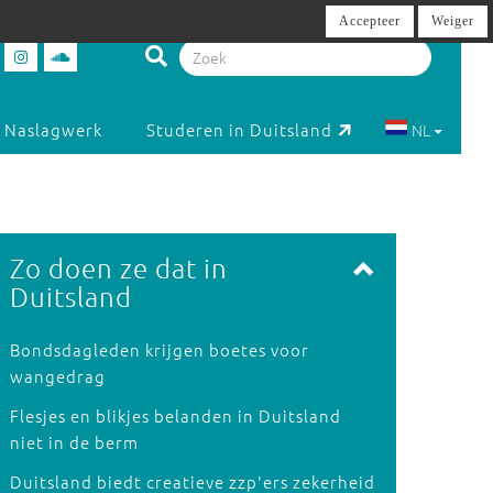
Accepteer
Weiger
Naslagwerk
Studeren in Duitsland
NL
Zo doen ze dat in
Duitsland
Bondsdagleden krijgen boetes voor
wangedrag
Flesjes en blikjes belanden in Duitsland
niet in de berm
Duitsland biedt creatieve zzp'ers zekerheid