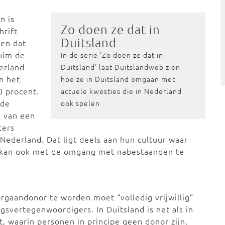
n is
Zo doen ze dat in
hrift
Duitsland
den dat
uim de
In de serie 'Zo doen ze dat in
erland
Duitsland' laat Duitslandweb zien
In het
hoe ze in Duitsland omgaan met
0 procent.
actuele kwesties die in Nederland
 de
ook spelen
n van een
ters
Nederland. Dat ligt deels aan hun cultuur waar
t kan ook met de omgang met nabestaanden te
rgaandonor te worden moet “volledig vrijwillig”
ngsvertegenwoordigers. In Duitsland is net als in
, waarin personen in principe geen donor zijn,