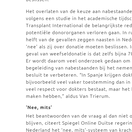
Het overlaten van de keuze aan nabestaande
volgens een studie in het academische tijdsc
Transplant International de belangrijkste re
potentiële donororganen verloren gaan. In r
helft van de gevallen zeggen naasten in Ned
‘nee’ als zij over donatie moeten beslissen. 
geval van weefseldonatie is dat zelfs bijna 7
Er wordt daarom veel onderzoek gedaan om
begeleiding van nabestaanden bij het neme
besluit te verbeteren. “In Spanje krijgen dok
bijvoorbeeld veel vaker toestemming dan in 
veel respect voor dokters bestaat, maar he
maken hebben,” aldus Van Trierum.
'Nee, mits'
Het beantwoorden van de vraag al dan niet o
blijven, citeert Spiegel Online Duitse regeri
Nederland het ‘nee, mits’-systeem van kracht