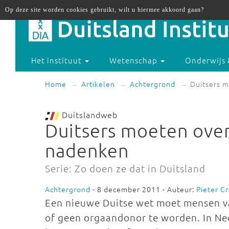
Op deze site worden cookies gebruikt, wilt u hiermee akkoord gaan?
Het instituut
Wetenschap
Onderwijs 
Home
Artikelen
Achtergrond
Duitsers 
Duitslandweb
Duitsers moeten ove
nadenken
Serie: Zo doen ze dat in Duitsland
Achtergrond
- 8 december 2011 - Auteur:
Pieter C
Een nieuwe Duitse wet moet mensen v
of geen orgaandonor te worden. In Ne